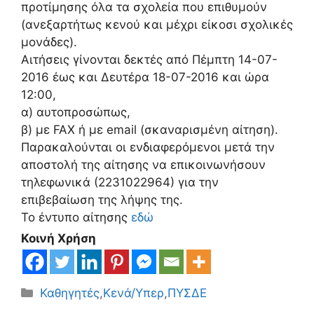
προτίμησης όλα τα σχολεία που επιθυμούν
(ανεξαρτήτως κενού και μέχρι είκοσι σχολικές
μονάδες).
Αιτήσεις γίνονται δεκτές από Πέμπτη 14-07-
2016 έως και Δευτέρα 18-07-2016 και ώρα
12:00,
α) αυτοπροσώπως,
β) με FAX ή με email (σκαναρισμένη αίτηση).
Παρακαλούνται οι ενδιαφερόμενοι μετά την
αποστολή της αίτησης να επικοινωνήσουν
τηλεφωνικά (2231022964) για την
επιβεβαίωση της λήψης της.
Το έντυπο αίτησης
εδώ
Κοινή Χρήση
Κατηγορίες
Καθηγητές
,
Κενά/Υπερ
,
ΠΥΣΔΕ