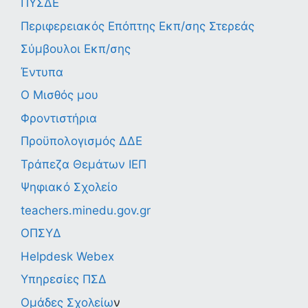
ΠΥΣΔΕ
Περιφερειακός Επόπτης Εκπ/σης Στερεάς
Σύμβουλοι Εκπ/σης
Έντυπα
Ο Μισθός μου
Φροντιστήρια
Προϋπολογισμός ΔΔΕ
Τράπεζα Θεμάτων ΙΕΠ
Ψηφιακό Σχολείο
teachers.minedu.gov.gr
ΟΠΣΥΔ
Helpdesk Webex
Υπηρεσίες ΠΣΔ
Ομάδες Σχολείω
ν