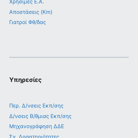
Χρήσιμες Ε.Α.
Αποστάσεις (Km)
Γιατροί Φθ/δας
Υπηρεσίες
Περ. Δ/νσεις Εκπ/σης
Δ/νσεις Β/θμιας Εκπ/σης
Μηχανογράφηση ΔΔΕ
Σχ. Δραστηριότητες