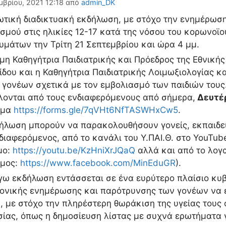
μβρίου, 2021 12:18
από
admin_DK
τική διαδικτυακή εκδήλωση, με στόχο την ενημέρωση
σμού στις ηλικίες 12-17 κατά της νόσου του κορωνοϊο
μάτων την Τρίτη 21 Σεπτεμβρίου και ώρα 4 μμ.
μη Καθηγήτρια Παιδιατρικής και Πρόεδρος της Εθνική
δου και η Καθηγήτρια Παιδιατρικής Λοιμωξιολογίας 
 γονέων σχετικά με τον εμβολιασμό των παιδιών του
ονται από τους ενδιαφερόμενους από σήμερα,
Δευτέρ
ρμα
https://forms.gle/7qVHt6NfTASWHxCw5
.
ήλωση μπορούν να παρακολουθήσουν γονείς, εκπαιδευτ
διαφερόμενος, από το κανάλι του Υ.ΠΑΙ.Θ. στο YouTub
μο:
https://youtu.be/KzHniXrJQaQ
αλλά και από το λογ
σμος:
https://www.facebook.com/MinEduGR
).
γω εκδήλωση εντάσσεται σε ένα ευρύτερο πλαίσιο κυ
ονικής ενημέρωσης και παρότρυνσης των γονέων να ε
, με στόχο την πληρέστερη θωράκιση της υγείας τους 
σίας, όπως η δημοσίευση λίστας με συχνά ερωτήματα 