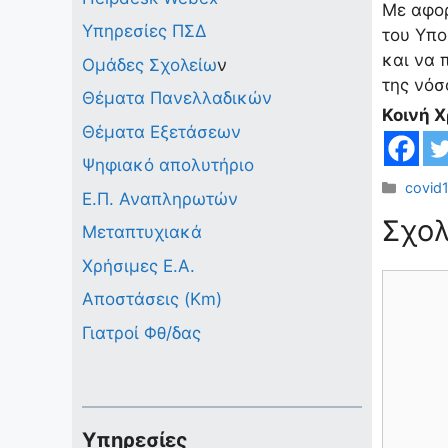
Με αφορ
Υπηρεσίες ΠΣΔ
του Υπο
και να 
Ομάδες Σχολείω
ν
της νόσ
Θέματα Πανελλαδικών
Κοινή 
Θέματα Εξετάσεων
Ψηφιακό απολυτήριο
Κατηγ
covid
Ε.Π. Αναπληρωτών
Σχολ
Μεταπτυχιακά
Χρήσιμες Ε.Α.
Σχόλιο
Αποστάσεις (Km)
Γιατροί Φθ/δας
Υπηρεσίες