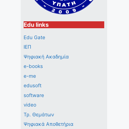
Edu links
Edu Gate
ΙΕΠ
Ψηφιακή Ακαδημία
e-books
e-me
edusoft
software
video
Τρ. Θεμάτων
Ψηφιακά Αποθετήρια