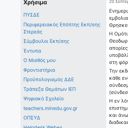
Χρήσιμα
20 Σεπτε
Ενημερω
ΠΥΣΔΕ
εμβολια
Περιφερειακός Επόπτης Εκπ/σης
Θρησκευ
Στερεάς
Η Ομότι
Θεοδωρί
Σύμβουλοι Εκπ/σης
απορίες
Έντυπα
υποβάλλ
Ο Μισθός μου
στη φό
Φροντιστήρια
Την εκδ
κάθε εν
Προϋπολογισμός ΔΔΕ
σύνδεσ
Τράπεζα Θεμάτων ΙΕΠ
(σύνδε
Ψηφιακό Σχολείο
Η εν λό
επιστημ
teachers.minedu.gov.gr
και άνω
ΟΠΣΥΔ
διαδικα
Helpdesk Webex