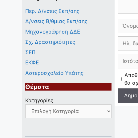
Περ. Δ/νσεις Εκπ/σης
Δ/νσεις Β/θμιας Εκπ/σης
Όνομα
Μηχανογράφηση ΔΔΕ
Ηλ.
Σχ. Δραστηριότητες
διεύθυν
ΣΕΠ
Ιστότοπ
ΕΚΦΕ
Αστεροσχολείο Υπάτης
Αποθή
θα σ
Θέματα
Κατηγορίες