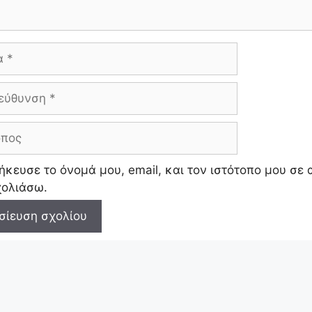
ση
ος
κευσε το όνομά μου, email, και τον ιστότοπο μου σε
χολιάσω.