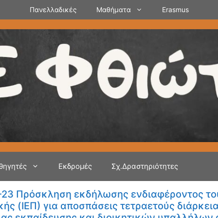
Πανελλαδικές
Μαθήματα
Erasmus
θηγητές
Εκδρομές
Σχ.Δραστηριότητες
23 Πρόσκληση εκδήλωσης ενδιαφέροντος του
κής (ΙΕΠ) για αποσπάσεις τετραετούς διάρκε
ας εκπαίδευσης και διοικητικών υπαλλήλων 