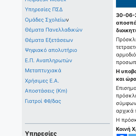
Υπηρεσίες ΠΣΔ
30-06-2
Ομάδες Σχολείω
ν
αποσπά
Θέματα Πανελλαδικών
διοικη
Πρόσκλη
Θέματα Εξετάσεων
τετραετ
Ψηφιακό απολυτήριο
αρμοδιό
Ε.Π. Αναπληρωτών
προσωπι
Μεταπτυχιακά
H υποβ
και ώρα
Χρήσιμες Ε.Α.
Επισημα
Αποστάσεις (Km)
πρόσκλη
Γιατροί Φθ/δας
σύμφωνα
αρχικά 
Η πρόσ
Κοινή 
Υπηρεσίες