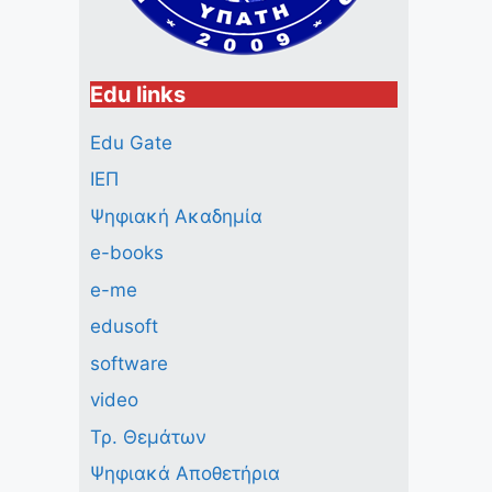
Edu links
Edu Gate
ΙΕΠ
Ψηφιακή Ακαδημία
e-books
e-me
edusoft
software
video
Τρ. Θεμάτων
Ψηφιακά Αποθετήρια