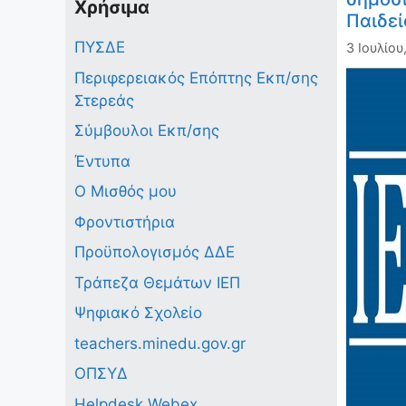
Χρήσιμα
Παιδεί
ΠΥΣΔΕ
3 Ιουλίου
Περιφερειακός Επόπτης Εκπ/σης
Στερεάς
Σύμβουλοι Εκπ/σης
Έντυπα
Ο Μισθός μου
Φροντιστήρια
Προϋπολογισμός ΔΔΕ
Τράπεζα Θεμάτων ΙΕΠ
Ψηφιακό Σχολείο
teachers.minedu.gov.gr
ΟΠΣΥΔ
Helpdesk Webex