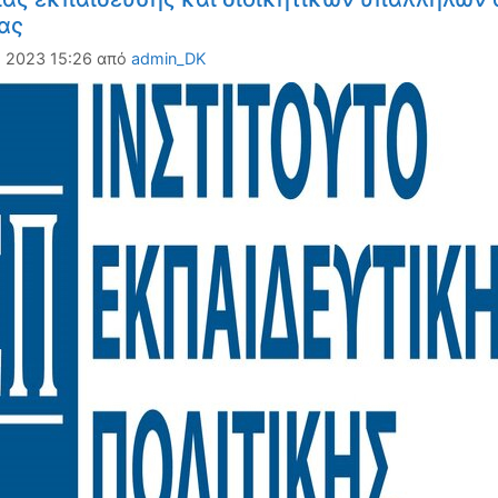
ας
, 2023 15:26
από
admin_DK