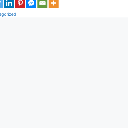
ορίες
egorized