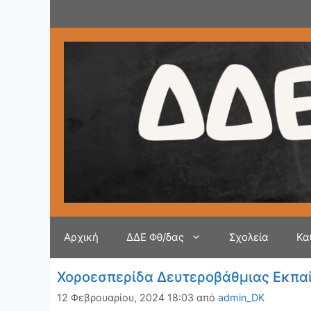
Μετάβαση
σε
περιεχόμενο
Αρχική
ΔΔΕ Φθ/δας
Σχολεία
Κα
Χοροεσπερίδα Δευτεροβάθμιας Εκπα
12 Φεβρουαρίου, 2024 18:03
από
admin_DK