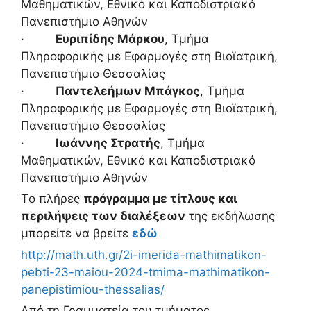
Μαθηματικών, Εθνικό και Καποδιστριακό
Πανεπιστήμιο Αθηνών
·
Ευριπίδης Μάρκου
, Τμήμα
Πληροφορικής με Εφαρμογές στη Βιοϊατρική,
Πανεπιστήμιο Θεσσαλίας
·
Παντελεήμων Μπάγκος
, Τμήμα
Πληροφορικής με Εφαρμογές στη Βιοϊατρική,
Πανεπιστήμιο Θεσσαλίας
·
Ιωάννης Στρατής
, Τμήμα
Μαθηματικών, Εθνικό και Καποδιστριακό
Πανεπιστήμιο Αθηνών
Τo πλήρες
πρόγραμμα με τίτλους και
περιλήψεις των διαλέξεων
της εκδήλωσης
μπορείτε να βρείτε
εδώ
http://math.uth.gr/2i-imerida-
mathimatikon-
pebti-23-maiou-
2024-tmima-mathimatikon-
panepistimiou-thessalias/
Από τη Γραμματεία του τμήματος