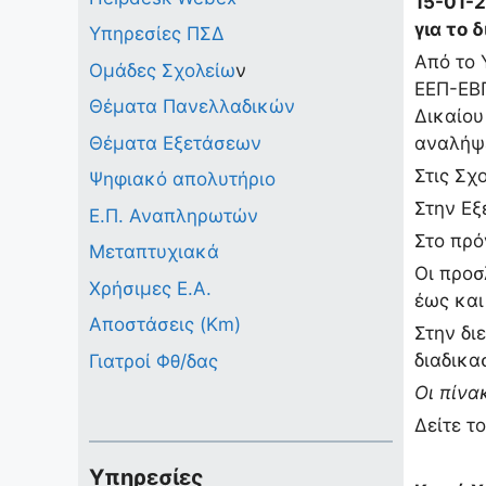
15-01-
για το 
Υπηρεσίες ΠΣΔ
Από το 
Ομάδες Σχολείω
ν
ΕΕΠ-ΕΒ
Θέματα Πανελλαδικών
Δικαίου
Θέματα Εξετάσεων
αναλήψε
Στις Σχ
Ψηφιακό απολυτήριο
Στην Εξ
Ε.Π. Αναπληρωτών
Στο πρό
Μεταπτυχιακά
Οι προσ
Χρήσιμες Ε.Α.
έως και
Αποστάσεις (Km)
Στην δι
διαδικα
Γιατροί Φθ/δας
Οι πίνα
Δείτε τ
Υπηρεσίες