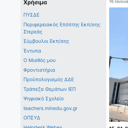
Χρήσιμα
16 Ιανουα
ΠΥΣΔΕ
Περιφερειακός Επόπτης Εκπ/σης
Στερεάς
Σύμβουλοι Εκπ/σης
Έντυπα
Ο Μισθός μου
Φροντιστήρια
Προϋπολογισμός ΔΔΕ
Τράπεζα Θεμάτων ΙΕΠ
Ψηφιακό Σχολείο
teachers.minedu.gov.gr
ΟΠΣΥΔ
Helpdesk Webex