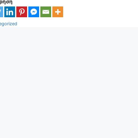
Χρήση
ορίες
egorized