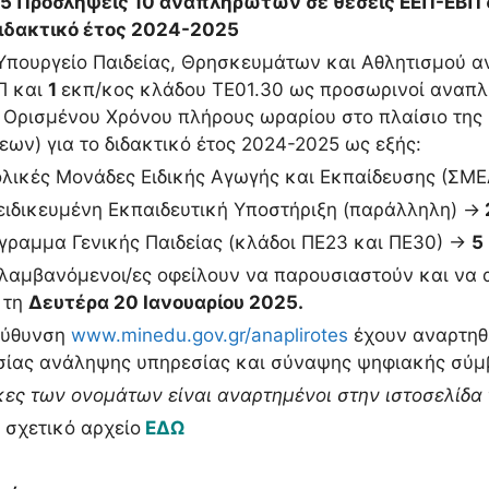
25 Προσλήψεις 10 αναπληρωτών σε θέσεις ΕΕΠ-ΕΒΠ σ
διδακτικό έτος 2024-2025
Υπουργείο Παιδείας, Θρησκευμάτων και Αθλητισμού 
Π και
1
εκπ/κος κλάδου ΤΕ01.30 ως προσωρινοί αναπλ
 Ορισμένου Χρόνου πλήρους ωραρίου στο πλαίσιο της 
ων) για το διδακτικό έτος 2024-2025 ως εξής:
ολικές Μονάδες Ειδικής Αγωγής και Εκπαίδευσης (ΣΜ
ειδικευμένη Εκπαιδευτική Υποστήριξη (παράλληλη) →
γραμμα Γενικής Παιδείας (κλάδοι ΠΕ23 και ΠΕ30) →
5
λαμβανόμενοι/ες οφείλουν να παρουσιαστούν και να
 τη
Δευτέρα 20 Ιανουαρίου 2025.
εύθυνση
www.minedu.gov.gr/anaplirotes
έχουν αναρτηθε
σίας ανάληψης υπηρεσίας και σύναψης ψηφιακής σύμ
κες των ονομάτων είναι αναρτημένοι στην ιστοσελίδα
ο σχετικό αρχείο
ΕΔΩ