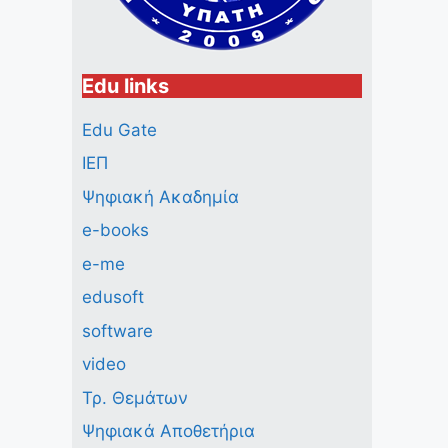
Edu links
Edu Gate
ΙΕΠ
Ψηφιακή Ακαδημία
e-books
e-me
edusoft
software
video
Τρ. Θεμάτων
Ψηφιακά Αποθετήρια