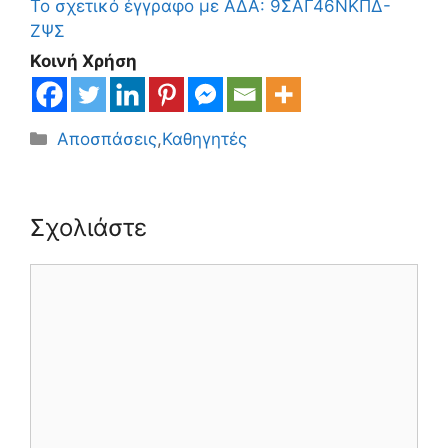
Το σχετικό έγγραφο με ΑΔΑ: 9ΣΑΓ46ΝΚΠΔ-
ΖΨΣ
Κοινή Χρήση
Κατηγορίες
Αποσπάσεις
,
Καθηγητές
Σχολιάστε
Σχόλιο