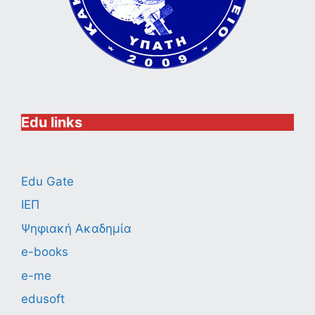
Edu links
Edu Gate
ΙΕΠ
Ψηφιακή Ακαδημία
e-books
e-me
edusoft