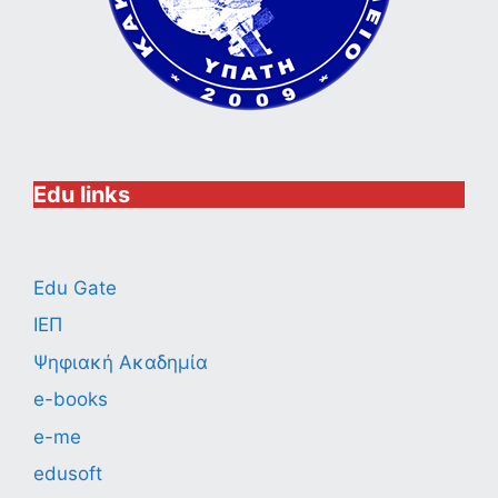
Edu links
Edu Gate
ΙΕΠ
Ψηφιακή Ακαδημία
e-books
e-me
edusoft