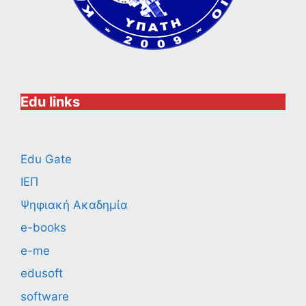
Edu links
Edu Gate
ΙΕΠ
Ψηφιακή Ακαδημία
e-books
e-me
edusoft
software