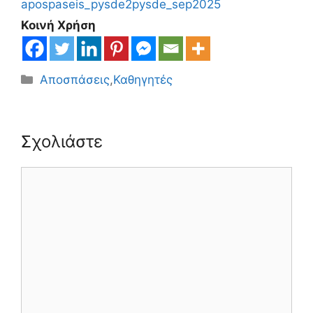
apospaseis_pysde2pysde_sep2025
Κοινή Χρήση
Κατηγορίες
Αποσπάσεις
,
Καθηγητές
Σχολιάστε
Σχόλιο