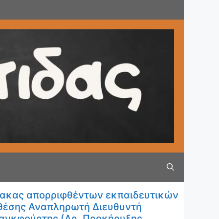
νακας απορριφθέντων εκπαιδευτικών
 θέσης Αναπληρωτή Διευθυντή
ρανκφούρτης (Αρ. Προκήρυξης