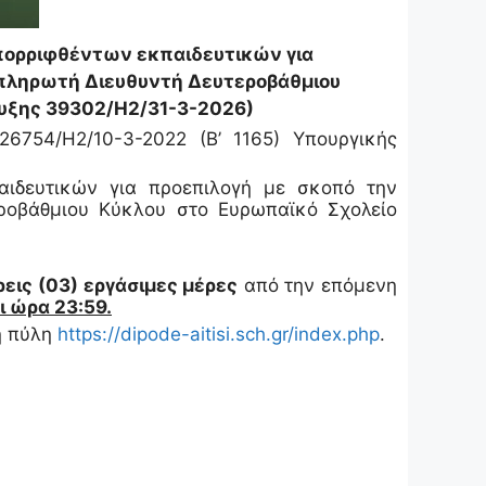
πορριφθέντων εκπαιδευτικών για
πληρωτή Διευθυντή Δευτεροβάθμιου
ρυξης 39302/Η2/31-3-2026)
6754/Η2/10-3-2022 (Β’ 1165) Υπουργικής
αιδευτικών για προεπιλογή με σκοπό την
ροβάθμιου Κύκλου στο Ευρωπαϊκό Σχολείο
ρεις (03) εργάσιμες μέρες
από την επόμενη
ι ώρα 23:59.
ή πύλη
https://dipode-aitisi.sch.gr/index.php
.