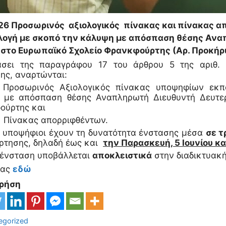
26 Προσωρινός αξιολογικός πίνακας και πίνακας α
λογή με σκοπό την κάλυψη με απόσπαση θέσης Ανα
 στο Ευρωπαϊκό Σχολείο Φρανκφούρτης (Αρ. Προκή
άσει της παραγράφου 17 του άρθρου 5 της αριθ. 2
ης, αναρτώνται:
) Προσωρινός Αξιολογικός πίνακας υποψηφίων εκπ
 με απόσπαση θέσης Αναπληρωτή Διευθυντή Δευτε
ούρτης και
 Πίνακας απορριφθέντων.
 υποψήφιοι έχουν τη δυνατότητα ένστασης μέσα
σε τ
ρτησης, δηλαδή έως και
την Παρασκευή, 5 Ιουνίου
κα
 ένσταση υποβάλλεται
αποκλειστικά
στην διαδικτυακ
κας
εδώ
Χρήση
ορίες
egorized