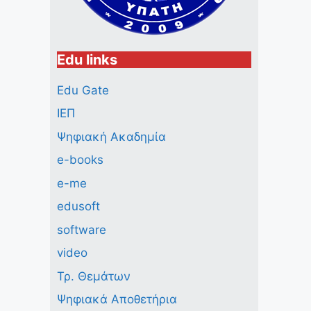
Edu links
Edu Gate
ΙΕΠ
Ψηφιακή Ακαδημία
e-books
e-me
edusoft
software
video
Τρ. Θεμάτων
Ψηφιακά Αποθετήρια