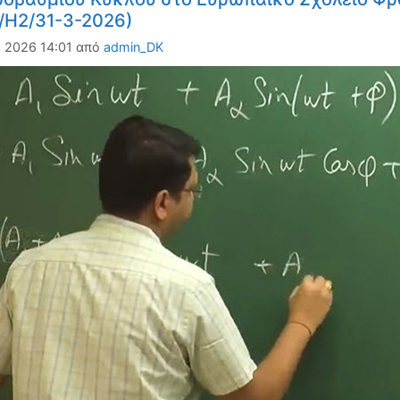
/Η2/31-3-2026)
, 2026 14:01
από
admin_DK