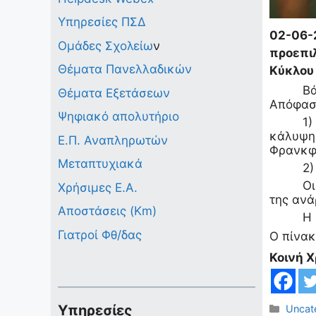
Υπηρεσίες ΠΣΔ
02-06-
Ομάδες Σχολείω
ν
προεπι
Θέματα Πανελλαδικών
Κύκλου
Β
Θέματα Εξετάσεων
Απόφασ
Ψηφιακό απολυτήριο
1
κάλυψη
Ε.Π. Αναπληρωτών
Φρανκφ
Μεταπτυχιακά
2)
Οι
Χρήσιμες Ε.Α.
της ανά
Αποστάσεις (Km)
Η
Γιατροί Φθ/δας
Ο πίνα
Κοινή 
Υπηρεσίες
Κατηγ
Uncat