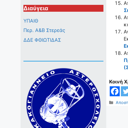
Α
Διαύγεια
Σ
Α
ΥΠΑΙΘ
κ
Περ. A&B Στερεάς
Α
Ε
ΔΔΕ ΦΘΙΩΤΙΔΑΣ
Ε
Α
Π
(
Κοινή 
Κατηγ
Αποσπ