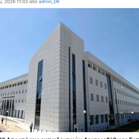
υ, 2026 11:03
από
admin_DK