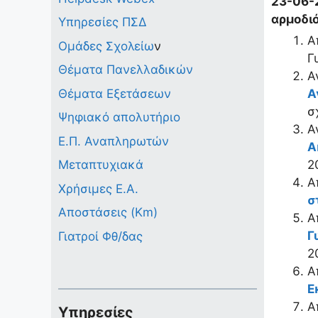
23-06-
αρμοδι
Υπηρεσίες ΠΣΔ
Α
Ομάδες Σχολείω
ν
Γ
Θέματα Πανελλαδικών
Α
Θέματα Εξετάσεων
Α
σ
Ψηφιακό απολυτήριο
Α
Ε.Π. Αναπληρωτών
Α
2
Μεταπτυχιακά
Α
Χρήσιμες Ε.Α.
σ
Αποστάσεις (Km)
Α
Γ
Γιατροί Φθ/δας
2
Α
Ε
Α
Υπηρεσίες