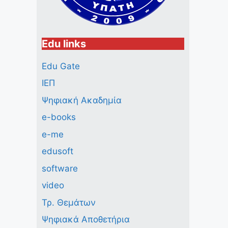
Edu links
Edu Gate
ΙΕΠ
Ψηφιακή Ακαδημία
e-books
e-me
edusoft
software
video
Τρ. Θεμάτων
Ψηφιακά Αποθετήρια