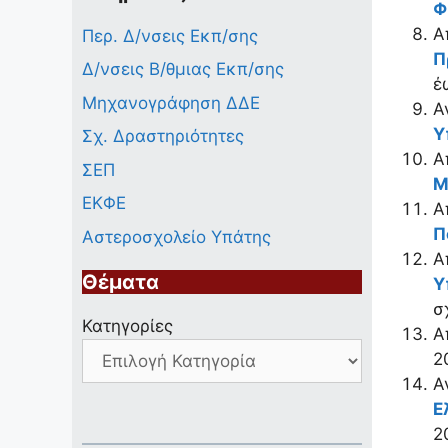
Φ
Α
Περ. Δ/νσεις Εκπ/σης
Π
Δ/νσεις Β/θμιας Εκπ/σης
έ
Μηχανογράφηση ΔΔΕ
Α
Υ
Σχ. Δραστηριότητες
Α
ΣΕΠ
Μ
ΕΚΦΕ
Α
Π
Αστεροσχολείο Υπάτης
Α
Θέματα
Υ
σ
Κατηγορίες
Α
2
Α
Ε
2