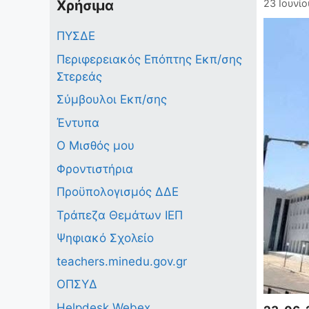
Χρήσιμα
23 Ιουνίο
ΠΥΣΔΕ
Περιφερειακός Επόπτης Εκπ/σης
Στερεάς
Σύμβουλοι Εκπ/σης
Έντυπα
Ο Μισθός μου
Φροντιστήρια
Προϋπολογισμός ΔΔΕ
Τράπεζα Θεμάτων ΙΕΠ
Ψηφιακό Σχολείο
teachers.minedu.gov.gr
ΟΠΣΥΔ
Helpdesk Webex