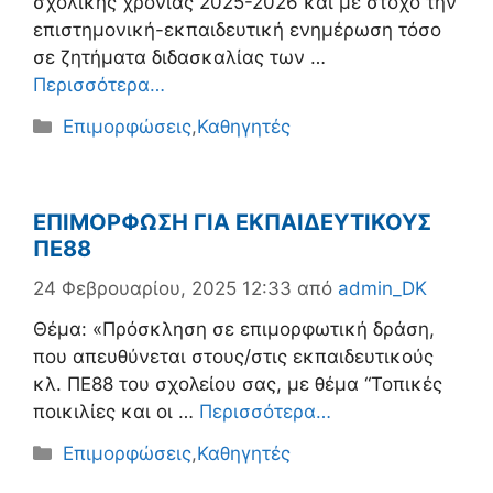
σχολικής χρονιάς 2025-2026 και με στόχο την
επιστημονική-εκπαιδευτική ενημέρωση τόσο
σε ζητήματα διδασκαλίας των …
Περισσότερα…
Κατηγορίες
Επιμορφώσεις
,
Καθηγητές
ΕΠΙΜΟΡΦΩΣΗ ΓΙΑ ΕΚΠΑΙΔΕΥΤΙΚΟΥΣ
ΠΕ88
24 Φεβρουαρίου, 2025 12:33
από
admin_DK
Θέμα: «Πρόσκληση σε επιμορφωτική δράση,
που απευθύνεται στους/στις εκπαιδευτικούς
κλ. ΠΕ88 του σχολείου σας, με θέμα “Τοπικές
ποικιλίες και οι …
Περισσότερα…
Κατηγορίες
Επιμορφώσεις
,
Καθηγητές