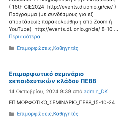
( 16th CIE2024 http://events.di.ionio.gr/cie/ )
Πρόγραμμα (με συνδέσμους για εξ
αποστάσεως παρακολούθηση από Zoom ή
YouTube) http://events.di.ionio.gr/cie/ 8-10 …
Περισσότερα…
Κατηγορίες
Επιμορφώσεις
,
Καθηγητές
Επιμορφωτικό σεμινάριο
εκπαιδευτικών κλάδου ΠΕ88
14 Οκτωβρίου, 2024 9:39
από
admin_DK
ΕΠΙΜΟΡΦΩΤΙΚΟ_ΣΕΜΙΝΑΡΙΟ_ΠΕ88_15-10-24
Κατηγορίες
Επιμορφώσεις
,
Καθηγητές