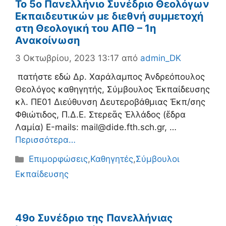
Το 5ο Πανελλήνιο Συνέδριο Θεολόγων
Εκπαιδευτικών με διεθνή συμμετοχή
στη Θεολογική του ΑΠΘ – 1η
Ανακοίνωση
3 Οκτωβρίου, 2023 13:17
από
admin_DK
πατήστε εδώ Δρ. Χαράλαμπος Ἀνδρεόπουλος
Θεολόγος καθηγητής, Σύμβουλος Ἐκπαίδευσης
κλ. ΠΕ01 Διεύθυνση Δευτεροβάθμιας Ἐκπ/σης
Φθιώτιδος, Π.Δ.Ε. Στερεᾶς Ἑλλάδος (ἕδρα
Λαμία) Ε-mails: mail@dide.fth.sch.gr, …
Περισσότερα…
Κατηγορίες
Επιμορφώσεις
,
Καθηγητές
,
Σύμβουλοι
Εκπαίδευσης
49o Συνέδριο της Πανελλήνιας