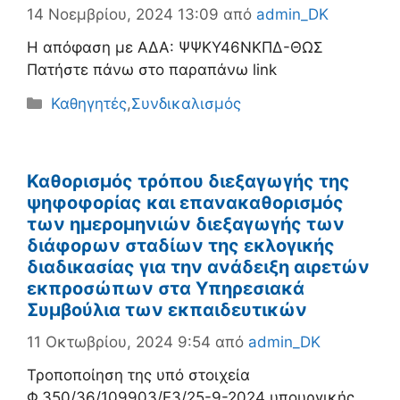
14 Νοεμβρίου, 2024 13:09
από
admin_DK
H απόφαση με ΑΔΑ: ΨΨΚΥ46ΝΚΠΔ-ΘΩΣ
Πατήστε πάνω στο παραπάνω link
Κατηγορίες
Καθηγητές
,
Συνδικαλισμός
Καθορισμός τρόπου διεξαγωγής της
ψηφοφορίας και επανακαθορισμός
των ημερομηνιών διεξαγωγής των
διάφορων σταδίων της εκλογικής
διαδικασίας για την ανάδειξη αιρετών
εκπροσώπων στα Υπηρεσιακά
Συμβούλια των εκπαιδευτικών
11 Οκτωβρίου, 2024 9:54
από
admin_DK
Τροποποίηση της υπό στοιχεία
Φ.350/36/109903/E3/25-9-2024 υπουργικής