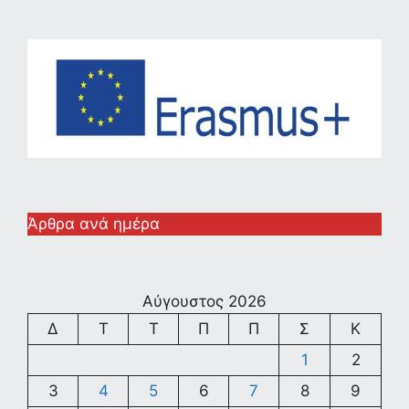
Άρθρα ανά ημέρα
Αύγουστος 2026
Δ
Τ
Τ
Π
Π
Σ
Κ
1
2
3
4
5
6
7
8
9