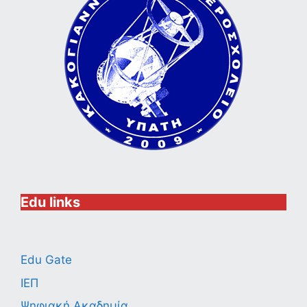
Edu links
Edu Gate
ΙΕΠ
Ψηφιακή Ακαδημία