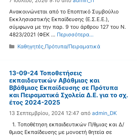
7 Ιουλίου, 2026 9:10
από
admin_IT
Ανακοινώνεται από το Εποπτικό Συμβούλιο
Εκκλησιαστικής Εκπαίδευσης (Ε.Σ.Ε.Ε.),
σύμφωνα με την παρ. 9 του άρθρου 127 του Ν.
4823/2021 (ΦΕΚ …
Περισσότερα…
Κατηγορίες
Καθηγητές
,
Πρότυπα/Πειραματικά
13-09-24 Τοποθετήσεις
εκπαιδευτικών Αβάθμιας και
Ββάθμιας Εκπαίδευσης σε Πρότυπα
και Πειραματικά Σχολεία Δ.Ε. για το σχ.
έτος 2024-2025
13 Σεπτεμβρίου, 2024 12:47
από
admin_DK
1. Τοποθέτηση εκπαιδευτικών Π/θμιας και Δ/
θμιας Εκπαίδευσης με μονοετή θητεία σε