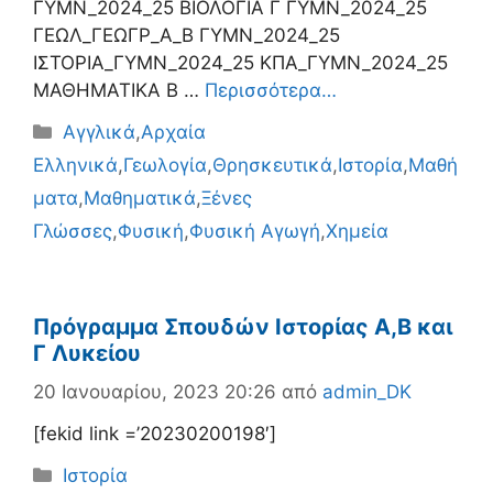
ΓΥΜΝ_2024_25 ΒΙΟΛΟΓΙΑ Γ ΓΥΜΝ_2024_25
ΓΕΩΛ_ΓΕΩΓΡ_Α_Β ΓΥΜΝ_2024_25
ΙΣΤΟΡΙΑ_ΓΥΜΝ_2024_25 ΚΠΑ_ΓΥΜΝ_2024_25
ΜΑΘΗΜΑΤΙΚΑ B …
Περισσότερα…
Κατηγορίες
Αγγλικά
,
Αρχαία
Ελληνικά
,
Γεωλογία
,
Θρησκευτικά
,
Ιστορία
,
Μαθή
ματα
,
Μαθηματικά
,
Ξένες
Γλώσσες
,
Φυσική
,
Φυσική Αγωγή
,
Χημεία
Πρόγραμμα Σπουδών Ιστορίας Α,Β και
Γ Λυκείου
20 Ιανουαρίου, 2023 20:26
από
admin_DK
[fekid link =’20230200198′]
Κατηγορίες
Ιστορία