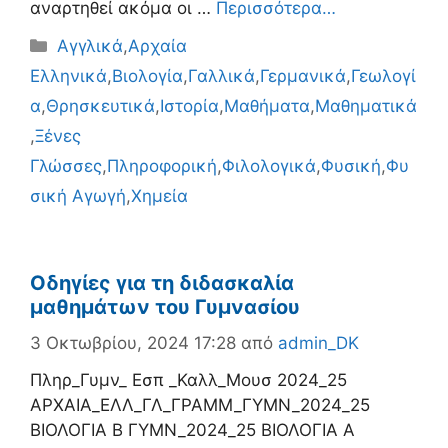
αναρτηθεί ακόμα οι …
Περισσότερα…
Κατηγορίες
Αγγλικά
,
Αρχαία
Ελληνικά
,
Βιολογία
,
Γαλλικά
,
Γερμανικά
,
Γεωλογί
α
,
Θρησκευτικά
,
Ιστορία
,
Μαθήματα
,
Μαθηματικά
,
Ξένες
Γλώσσες
,
Πληροφορική
,
Φιλολογικά
,
Φυσική
,
Φυ
σική Αγωγή
,
Χημεία
Οδηγίες για τη διδασκαλία
μαθημάτων του Γυμνασίου
3 Οκτωβρίου, 2024 17:28
από
admin_DK
Πληρ_Γυμν_ Εσπ _Καλλ_Μουσ 2024_25
ΑΡΧΑΙΑ_ΕΛΛ_ΓΛ_ΓΡΑΜΜ_ΓΥΜΝ_2024_25
ΒΙΟΛΟΓΙΑ B ΓΥΜΝ_2024_25 ΒΙΟΛΟΓΙΑ Α