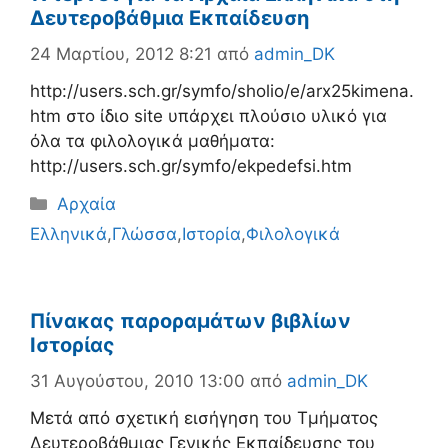
Δευτεροβάθμια Εκπαίδευση
24 Μαρτίου, 2012 8:21
από
admin_DK
http://users.sch.gr/symfo/sholio/e/arx25kimena.
htm στο ίδιο site υπάρχει πλούσιο υλικό για
όλα τα φιλολογικά μαθήματα:
http://users.sch.gr/symfo/ekpedefsi.htm
Κατηγορίες
Αρχαία
Ελληνικά
,
Γλώσσα
,
Ιστορία
,
Φιλολογικά
Πίνακας παροραμάτων βιβλίων
Ιστορίας
31 Αυγούστου, 2010 13:00
από
admin_DK
Μετά από σχετική εισήγηση του Τμήματος
Δευτεροβάθμιας Γενικής Εκπαίδευσης του