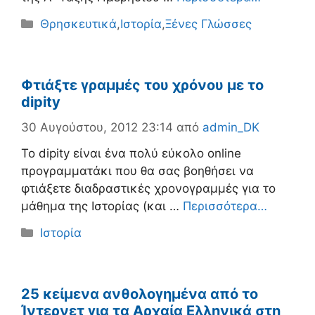
Κατηγορίες
Θρησκευτικά
,
Ιστορία
,
Ξένες Γλώσσες
Φτιάξτε γραμμές του χρόνου με το
dipity
30 Αυγούστου, 2012 23:14
από
admin_DK
Το dipity είναι ένα πολύ εύκολο online
προγραμματάκι που θα σας βοηθήσει να
φτιάξετε διαδραστικές χρονογραμμές για το
μάθημα της Ιστορίας (και …
Περισσότερα…
Κατηγορίες
Ιστορία
25 κείμενα ανθολογημένα από το
Ίντερνετ για τα Αρχαία Ελληνικά στη