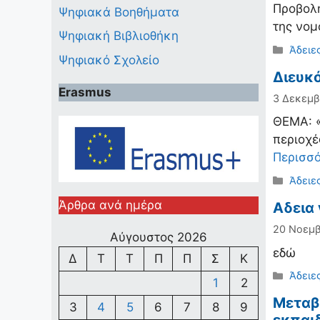
Προβολή
Ψηφιακά Βοηθήματα
της νο
Ψηφιακή Βιβλιοθήκη
Κατηγ
Άδειε
Ψηφιακό Σχολείο
Διευκ
Erasmus
3 Δεκεμβ
ΘΕΜΑ: «
περιοχέ
Περισσ
Κατηγ
Άδειε
Άρθρα ανά ημέρα
Αδεια 
20 Νοεμβ
Αύγουστος 2026
εδώ
Δ
Τ
Τ
Π
Π
Σ
Κ
Κατηγ
Άδειε
1
2
Μεταβ
3
4
5
6
7
8
9