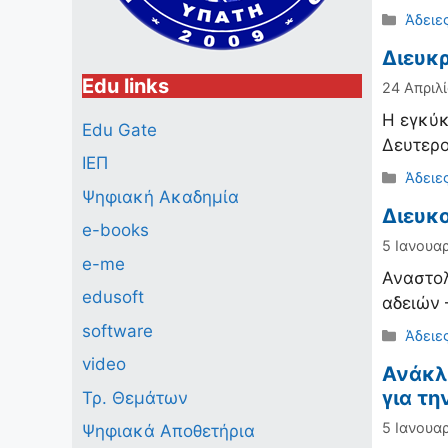
Κατηγ
Άδειε
Διευκρ
Edu links
24 Απριλί
Η εγκύκ
Edu Gate
Δευτερο
ΙΕΠ
Κατηγ
Άδειε
Ψηφιακή Ακαδημία
Διευκ
e-books
5 Ιανουαρ
e-me
Αναστο
edusoft
αδειών 
software
Κατηγ
Άδειε
video
Ανάκλ
για τη
Τρ. Θεμάτων
5 Ιανουαρ
Ψηφιακά Αποθετήρια