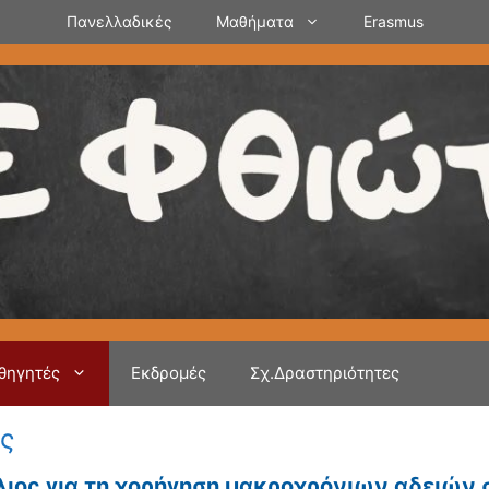
Πανελλαδικές
Μαθήματα
Erasmus
θηγητές
Εκδρομές
Σχ.Δραστηριότητες
ς
ιος για τη χορήγηση μακροχρόνιων αδειών 