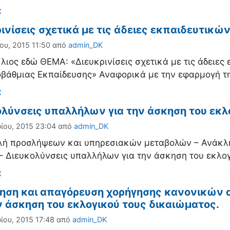
ορίες
ς
ινίσεις σχετικά με τις άδειες εκπαιδευτικ
ου, 2015 11:50
από
admin_DK
λιος εδώ ΘΕΜΑ: «Διευκρινίσεις σχετικά με τις άδειες
βάθμιας Εκπαίδευσης» Αναφορικά με την εφαρμογή τ
ορίες
ς
ολύνσεις υπαλλήλων για την άσκηση του εκλ
ίου, 2015 23:04
από
admin_DK
λή προσλήψεων και υπηρεσιακών μεταβολών – Ανάκλ
– Διευκολύνσεις υπαλλήλων για την άσκηση του εκλο
ορίες
ς
ηση και απαγόρευση χορήγησης κανονικών 
ν άσκηση του εκλογικού τους δικαιώματος.
ίου, 2015 17:48
από
admin_DK