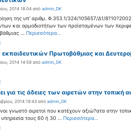
δευτικών
ίου, 2014 18:04
από
admin_DK
ίηση της υπ’ αριθμ. Φ.353.1/324/105657/Δ1/8?10?200
των και αρμοδιοτήτων των προϊσταμένων των περιφ
οβάθμιας …
Περισσότερα…
ορίες
ς
ς εκπαιδευτικών Πρωτοβάθμιας και Δευτερο
ίου, 2014 14:59
από
admin_DK
ορίες
ς
ύει για τις άδειες των αιρετών στην τοπική 
μβρίου, 2014 19:43
από
admin_DK
ναι γνωστό αιρετοί που κατέχουν αξιώ?ατα στην τοπι
 υπηρεσία τους 60 ή 30 …
Περισσότερα…
ορίες
ς