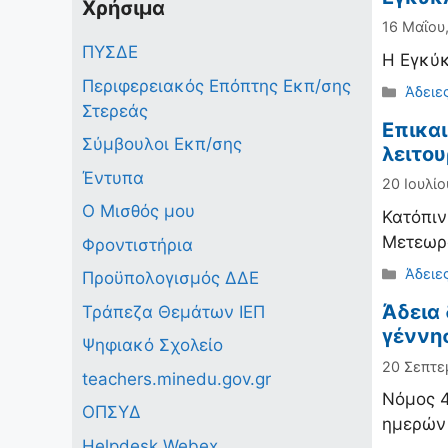
Χρήσιμα
16 Μαΐου
ΠΥΣΔΕ
H Εγκύκ
Περιφερειακός Επόπτης Εκπ/σης
Κατηγ
Άδειε
Στερεάς
Επικα
Σύμβουλοι Εκπ/σης
λειτο
Έντυπα
20 Ιουλίο
Ο Μισθός μου
Κατόπιν
Μετεωρο
Φροντιστήρια
Κατηγ
Άδειε
Προϋπολογισμός ΔΔΕ
Άδεια
Τράπεζα Θεμάτων ΙΕΠ
γέννησ
Ψηφιακό Σχολείο
20 Σεπτε
teachers.minedu.gov.gr
Νόμος 4
ΟΠΣΥΔ
ημερών 
Helpdesk Webex