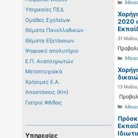
Κατηγ
Άδειε
Υπηρεσίες ΠΣΔ
Χορήγ
Ομάδες Σχολείω
ν
2020 
Εκπαί
Θέματα Πανελλαδικών
31 Μαΐου
Θέματα Εξετάσεων
Προβολ
Ψηφιακό απολυτήριο
Κατηγ
Άδειε
Ε.Π. Αναπληρωτών
Χορήγ
Μεταπτυχιακά
δικαι
Χρήσιμες Ε.Α.
13 Μαΐου,
Αποστάσεις (Km)
Προβολ
Γιατροί Φθ/δας
Κατηγ
Άδειε
Πρόσκ
Εκπαίδ
Ιδιωτι
Υπηρεσίες