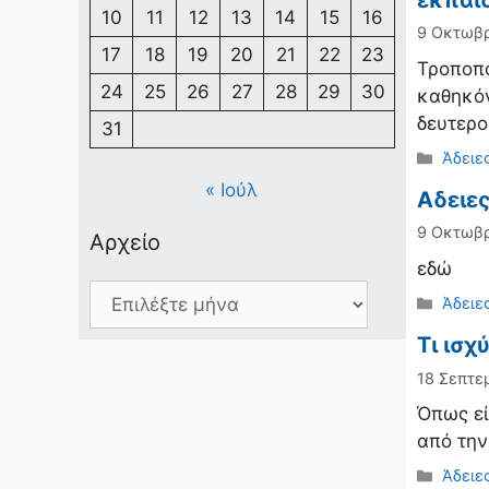
εκπαι
10
11
12
13
14
15
16
9 Οκτωβρ
17
18
19
20
21
22
23
Τροποπο
24
25
26
27
28
29
30
καθηκόν
δευτερ
31
Κατηγ
Άδειε
« Ιούλ
Αδειε
9 Οκτωβρ
Αρχείο
εδώ
Αρχείο
Κατηγ
Άδειε
Τι ισχ
18 Σεπτε
Όπως εί
από την
Κατηγ
Άδειε