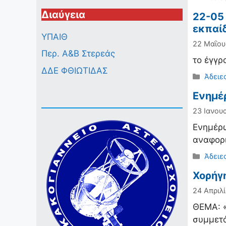
Διαύγεια
22-05
εκπαί
ΥΠΑΙΘ
22 Μαΐου
Περ. A&B Στερεάς
το έγγρ
ΔΔΕ ΦΘΙΩΤΙΔΑΣ
Κατηγ
Άδειε
Ενημέ
23 Ιανουα
Ενημέρω
αναφορι
Κατηγ
Άδειε
Χορήγη
24 Απριλί
ΘΕΜΑ: «
συμμετά