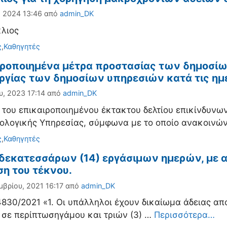
, 2024 13:46
από
admin_DK
λιος
ορίες
ς
,
Καθηγητές
ιροποιημένα μέτρα προστασίας των δημοσί
υργίας των δημοσίων υπηρεσιών κατά τις ημ
υ, 2023 17:14
από
admin_DK
 του επικαιροποιημένου έκτακτου δελτίου επικίνδυνω
λογικής Υπηρεσίας, σύμφωνα με το οποίο ανακοινών
ορίες
ς
,
Καθηγητές
 δεκατεσσάρων (14) εργάσιμων ημερών, με α
η του τέκνου.
μβρίου, 2021 16:17
από
admin_DK
830/2021 «1. Οι υπάλληλοι έχουν δικαίωμα άδειας απ
σε περίπτωσηγάμου και τριών (3) …
Περισσότερα…