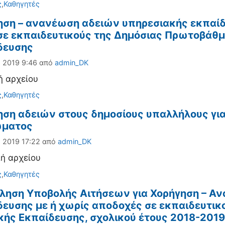
ορίες
ς
,
Καθηγητές
ηση – ανανέωση αδειών υπηρεσιακής εκπαίδε
σε εκπαιδευτικούς της Δημόσιας Πρωτοβάθμ
δευσης
, 2019 9:46
από
admin_DK
ή αρχείου
ορίες
ς
,
Καθηγητές
ηση αδειών στους δημοσίους υπαλλήλους για
ώματος
 2019 17:22
από
admin_DK
ή αρχείου
ορίες
ς
,
Καθηγητές
ληση Υποβολής Αιτήσεων για Χορήγηση – Α
ευσης με ή χωρίς αποδοχές σε εκπαιδευτικο
κής Εκπαίδευσης, σχολικού έτους 2018-2019