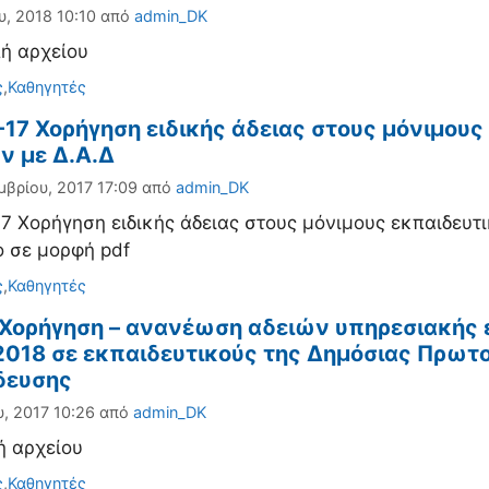
υ, 2018 10:10
από
admin_DK
ή αρχείου
ορίες
ς
,
Καθηγητές
17 Χορήγηση ειδικής άδειας στους μόνιμους ε
ν με Δ.Α.Δ
μβρίου, 2017 17:09
από
admin_DK
7 Χορήγηση ειδικής άδειας στους μόνιμους εκπαιδευτικ
 σε μορφή pdf
ορίες
ς
,
Καθηγητές
 Χορήγηση – ανανέωση αδειών υπηρεσιακής ε
2018 σε εκπαιδευτικούς της Δημόσιας Πρωτ
δευσης
υ, 2017 10:26
από
admin_DK
ή αρχείου
ορίες
ς
,
Καθηγητές