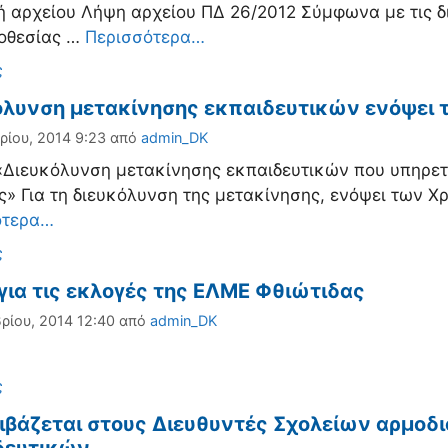
 αρχείου Λήψη αρχείου ΠΔ 26/2012 Σύμφωνα με τις δι
μοθεσίας …
Περισσότερα…
ορίες
ς
όλυνση μετακίνησης εκπαιδευτικών ενόψει
ρίου, 2014 9:23
από
admin_DK
Διευκόλυνση μετακίνησης εκπαιδευτικών που υπηρε
ς» Για τη διευκόλυνση της μετακίνησης, ενόψει των 
ότερα…
ορίες
ς
για τις εκλογές της ΕΛΜΕ Φθιώτιδας
ρίου, 2014 12:40
από
admin_DK
ορίες
ς
ιβάζεται στους Διευθυντές Σχολείων αρμοδ