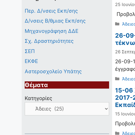
25 Ιουνίο
Περ. Δ/νσεις Εκπ/σης
Προβολ
Δ/νσεις Β/θμιας Εκπ/σης
Κατηγ
Άδειε
Μηχανογράφηση ΔΔΕ
26-09-
Σχ. Δραστηριότητες
τέκνω
ΣΕΠ
26 Σεπτε
ΕΚΦΕ
26-09-1
έγγραφο
Αστεροσχολείο Υπάτης
Κατηγ
Άδειε
Θέματα
15-06
2017-
Κατηγορίες
Εκπαί
15 Ιουνίο
Προβολ
Κατηγ
Άδειε