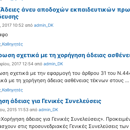
 Άδειες άνευ αποδοχών εκπαιδευτικών πρω
δευσης
, 2017 10:52
από
admin_DK
αφο
ορίες
ς
,
Καθηγητές
ρωση σχετικά με τη χορήγηση άδειας ασθέν
ρίου, 2017 12:54
από
admin_DK
ση σχετικά με την εφαρμογή του άρθρου 31 του Ν.444
κά με τη χορήγηση άδειας ασθένειας τέκνων στους 
ορίες
ς
,
Καθηγητές
ση άδειας για Γενικές Συνελεύσεις
ου, 2015 11:53
από
admin_DK
Χορήγηση άδειας για Γενικές Συνελεύσεις». Προκειμέν
σχουν στις προσυνεδριακές Γενικές Συνελεύσεις τω