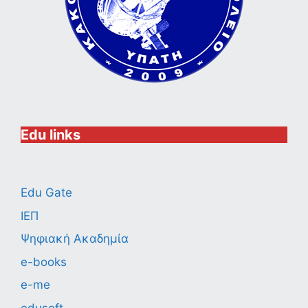
Edu links
Edu Gate
ΙΕΠ
Ψηφιακή Ακαδημία
e-books
e-me
edusoft