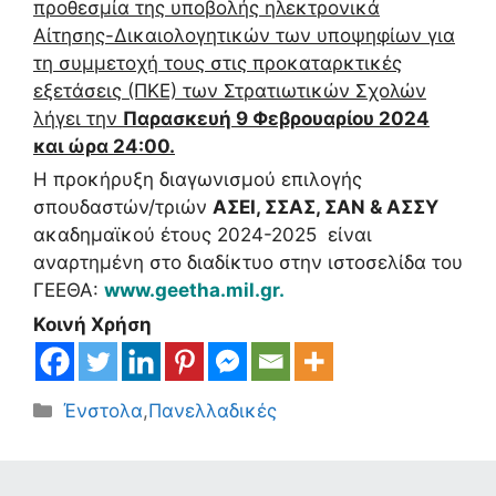
προθεσμία της υποβολής ηλεκτρονικά
Αίτησης-Δικαιολογητικών των υποψηφίων για
τη συμμετοχή τους στις προκαταρκτικές
εξετάσεις (ΠΚΕ) των Στρατιωτικών Σχολών
λήγει την
Παρασκευή 9 Φεβρουαρίου 2024
και ώρα 24:00.
Η προκήρυξη διαγωνισμού επιλογής
σπουδαστών/τριών
ΑΣΕΙ, ΣΣΑΣ, ΣΑΝ & ΑΣΣΥ
ακαδημαϊκού έτους 2024-2025 είναι
αναρτημένη στο διαδίκτυο στην ιστοσελίδα του
ΓΕΕΘΑ:
www.geetha.mil.gr
.
Κοινή Χρήση
Κατηγορίες
Ένστολα
,
Πανελλαδικές