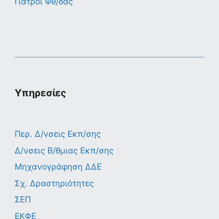
Γιατροί Φθ/δας
Υπηρεσίες
Περ. Δ/νσεις Εκπ/σης
Δ/νσεις Β/θμιας Εκπ/σης
Μηχανογράφηση ΔΔΕ
Σχ. Δραστηριότητες
ΣΕΠ
ΕΚΦΕ