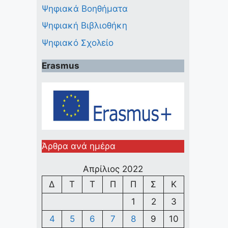
Ψηφιακά Βοηθήματα
Ψηφιακή Βιβλιοθήκη
Ψηφιακό Σχολείο
Erasmus
Άρθρα ανά ημέρα
Απρίλιος 2022
Δ
Τ
Τ
Π
Π
Σ
Κ
1
2
3
4
5
6
7
8
9
10