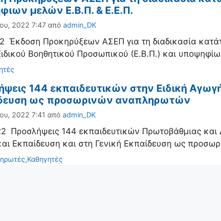
ιων μελών Ε.Β.Π. & Ε.Ε.Π.
ου, 2022 7:47
από
admin_DK
2 Έκδοση Προκηρύξεων ΑΣΕΠ για τη διαδικασία κατά
ιδικού Βοηθητικού Προσωπικού (Ε.Β.Π.) και υποψηφί
ορίες
ητές
ψεις 144 εκπαιδευτικών στην Ειδική Αγωγή 
δευση ως προσωρινών αναπληρωτών
ου, 2022 7:41
από
admin_DK
2 Προσλήψεις 144 εκπαιδευτικών Πρωτοβάθμιας και 
και Εκπαίδευση και στη Γενική Εκπαίδευση ως προσ
ορίες
ηρωτές
,
Καθηγητές