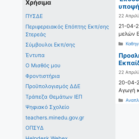
Χρήσιμα
υποψήφ
ΠΥΣΔΕ
22 Απριλί
21-04-2
Περιφερειακός Επόπτης Εκπ/σης
μελών Ε
Στερεάς
Κατηγ
Καθηγ
Σύμβουλοι Εκπ/σης
Προσλή
Έντυπα
Εκπαί
Ο Μισθός μου
22 Απριλί
Φροντιστήρια
20-04-2
Προϋπολογισμός ΔΔΕ
Αγωγή 
Τράπεζα Θεμάτων ΙΕΠ
Κατηγ
Αναπλ
Ψηφιακό Σχολείο
teachers.minedu.gov.gr
ΟΠΣΥΔ
Helpdesk Webex