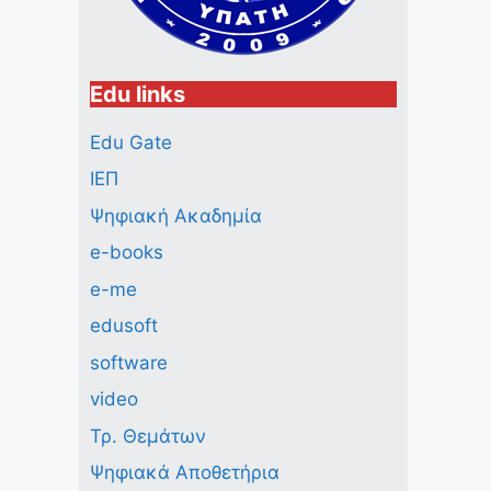
Edu links
Edu Gate
ΙΕΠ
Ψηφιακή Ακαδημία
e-books
e-me
edusoft
software
video
Τρ. Θεμάτων
Ψηφιακά Αποθετήρια