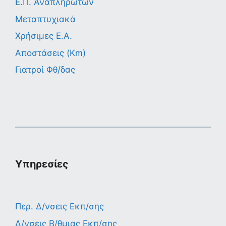
Ε.Π. Αναπληρωτών
Μεταπτυχιακά
Χρήσιμες Ε.Α.
Αποστάσεις (Km)
Γιατροί Φθ/δας
Υπηρεσίες
Περ. Δ/νσεις Εκπ/σης
Δ/νσεις Β/θμιας Εκπ/σης