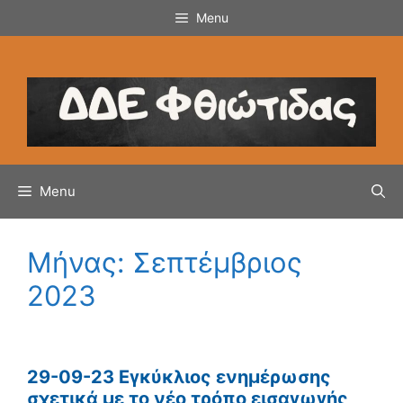
Μετάβαση
Menu
σε
περιεχόμενο
Menu
Μήνας:
Σεπτέμβριος
2023
29-09-23 Εγκύκλιος ενημέρωσης
σχετικά με το νέο τρόπο εισαγωγής