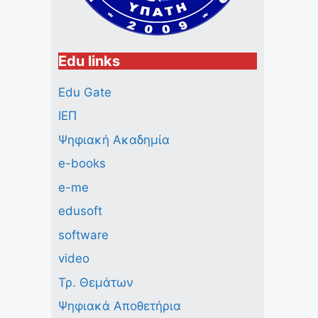
Edu links
Edu Gate
ΙΕΠ
Ψηφιακή Ακαδημία
e-books
e-me
edusoft
software
video
Τρ. Θεμάτων
Ψηφιακά Αποθετήρια