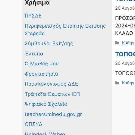
Χρήσιμα
20 Αυγού
ΠΥΣΔΕ
ΠΡΟΣΩΡ
2024-0
Περιφερειακός Επόπτης Εκπ/σης
ΚΛΑΔΟ
Στερεάς
Κατηγ
Καθηγ
Σύμβουλοι Εκπ/σης
Έντυπα
ΤΟΠΟΘ
Ο Μισθός μου
20 Αυγού
ΤΟΠΟΘΕ
Φροντιστήρια
Κατηγ
Καθηγ
Προϋπολογισμός ΔΔΕ
Τράπεζα Θεμάτων ΙΕΠ
Ψηφιακό Σχολείο
teachers.minedu.gov.gr
ΟΠΣΥΔ
Helpdesk Webex