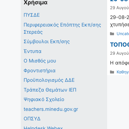
Χρήσιμα
29 Αυγού
ΠΥΣΔΕ
29-08-2
χτυπήσε
Περιφερειακός Επόπτης Εκπ/σης
Στερεάς
Κατηγ
Uncat
Σύμβουλοι Εκπ/σης
ΤΟΠΟΘ
Έντυπα
29 Αυγού
Ο Μισθός μου
H απόφ
Φροντιστήρια
Κατηγ
Καθηγ
Προϋπολογισμός ΔΔΕ
Τράπεζα Θεμάτων ΙΕΠ
Ψηφιακό Σχολείο
teachers.minedu.gov.gr
ΟΠΣΥΔ
Helpdesk Webex