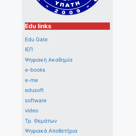
Edu links
Edu Gate
ΙΕΠ
Ψηφιακή Ακαδημία
e-books
e-me
edusoft
software
video
Τρ. Θεμάτων
Ψηφιακά Αποθετήρια