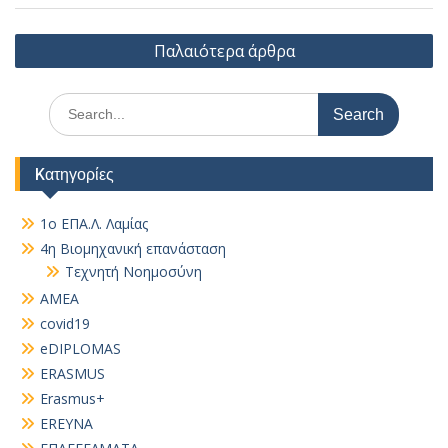
Πλοήγηση
Παλαιότερα άρθρα
άρθρων
Search
for:
Kατηγορίες
1ο ΕΠΑ.Λ. Λαμίας
4η Βιομηχανική επανάσταση
Τεχνητή Νοημοσύνη
AMEA
covid19
eDIPLOMAS
ERASMUS
Erasmus+
EREYNA