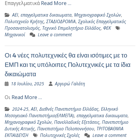
Επαγγελματικά
Read More …
ΑΕΙ
,
επαγγελματικα δικαιωματα
,
Μηχανογραφικό Σχολών
,
Πολυτεχνείο Κρήτης
,
ΣΤΑΔΙΟΔΡΟΜΙΑ
,
Σχολικός Επαγγελματικός
Προσανατολισμός
,
Τεχνικό Επιμελητήριο Ελλάδος
,
ΦΕΚ
Μηχανικοί
Leave a comment
Οι 4 νέες πολυτεχνικές θα είναι ισότιμες με το
ΕΜΠ και τις υπόλοιπες Πολυτεχνικές με τα ίδια
δικαιώματα
18 Ιουλίου, 2025
Αργυρώ Γαλάτη
Οι
Read More …
2024-25
,
ΑΕΙ
,
Διεθνές Πανεπιστήμιο Ελλάδας
,
Ελληνικό
Μεσογειακό Πανεπιστήμιο(ΕΛΜΕΠΑ)
,
επαγγελματικα δικαιωματα
,
Μηχανογραφικό Σχολών
,
Πανελλαδικές Εξετάσεις
,
Πανεπιστήμιο
Δυτικής Αττικής
,
Πανεπιστήμιο Πελοποννήσου
,
ΤΡΙΤΟΒΑΘΜΙΑ
ΕΚΠΑΙΔΕΥΣΗ
Πολυτεχνικές Σχολές
Leave a comment