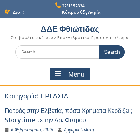
Skip
22313 52834
to
Δ/ση:
Κύπρου 85, Λαμία
content
ΔΔΕ Φθιώτιδας
Συμβουλευτική στον Επαγγελματικό Προσανατολισμό
Search
for:
Menu
Κατηγορία:
ΕΡΓΑΣΙΑ
Γιατρός στην Ελβετία, πόσα Χρήματα Κερδίζει ;
Storytime με την Δρ. Φύτρου
6 Φεβρουαρίου, 2026
Αργυρώ Γαλάτη