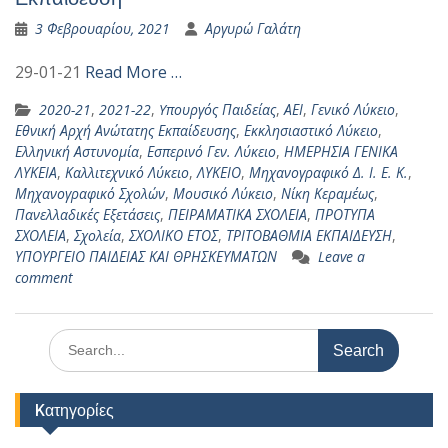
3 Φεβρουαρίου, 2021
Αργυρώ Γαλάτη
29-01-21
Read More …
2020-21
,
2021-22
,
Yπουργός Παιδείας
,
ΑΕΙ
,
Γενικό Λύκειο
,
Εθνική Αρχή Ανώτατης Εκπαίδευσης
,
Εκκλησιαστικό Λύκειο
,
Ελληνική Αστυνομία
,
Εσπερινό Γεν. Λύκειο
,
ΗΜΕΡΗΣΙΑ ΓΕΝΙΚΑ
ΛΥΚΕΙΑ
,
Καλλιτεχνικό Λύκειο
,
ΛΥΚΕΙΟ
,
Μηχανογραφικό Δ. Ι. Ε. Κ.
,
Μηχανογραφικό Σχολών
,
Μουσικό Λύκειο
,
Νίκη Κεραμέως
,
Πανελλαδικές Εξετάσεις
,
ΠΕΙΡΑΜΑΤΙΚΑ ΣΧΟΛΕΙΑ
,
ΠΡΟΤΥΠΑ
ΣΧΟΛΕΙΑ
,
Σχολεία
,
ΣΧΟΛΙΚΟ ΕΤΟΣ
,
ΤΡΙΤΟΒΑΘΜΙΑ ΕΚΠΑΙΔΕΥΣΗ
,
ΥΠΟΥΡΓΕΙΟ ΠΑΙΔΕΙΑΣ ΚΑΙ ΘΡΗΣΚΕΥΜΑΤΩΝ
Leave a
comment
Search
for:
Kατηγορίες