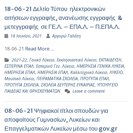
18-06-21 Δελτίο Τύπου ηλεκτρονικών
αιτήσεων εγγραφής, ανανέωσης εγγραφής &
μετεγγραφής σε ΓΕ.Λ. – ΕΠΑ.Λ. – Π.ΕΠΑ.Λ.
18 Ιουνίου, 2021
Αργυρώ Γαλάτη
18-06-21
Read More …
2021-22
,
Γενικό Λύκειο
,
Εκκλησιαστικό Λύκειο
,
ΕΚΠΑΙΔΕΥΣΗ
,
ΕΣΠΕΡΙΝΑ ΕΠΑΛ
,
Εσπερινό Γεν. Λύκειο
,
ΗΜΕΡΗΣΙΑ ΓΕΝΙΚΑ ΛΥΚΕΙΑ
,
ΗΜΕΡΗΣΙΑ ΕΠΑΛ
,
ΗΜΕΡΗΣΙΑ ΕΠΑΛ
,
Καλλιτεχνικό Λύκειο
,
ΛΥΚΕΙΟ
,
Μουσικό Λύκειο
,
ΠΕΙΡΑΜΑΤΙΚΑ ΣΧΟΛΕΙΑ
,
ΠΡΟΤΥΠΑ ΕΠΑΛ
,
ΠΡΟΤΥΠΑ ΣΧΟΛΕΙΑ
,
ΣΧΟΛΕΙΑ ΔΕΥΤΕΡΗΣ ΕΥΚΑΙΡΙΑΣ
,
ΥΠΟΥΡΓΕΙΟ
ΠΑΙΔΕΙΑΣ ΚΑΙ ΘΡΗΣΚΕΥΜΑΤΩΝ
Leave a comment
08-06-21 Ψηφιακοί τίτλοι σπουδών για
αποφοίτους Γυμνασίων, Λυκείων και
Επαγγελματικών Λυκείων μέσω του gov.gr