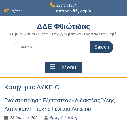
Skip
22313 52834
to
Δ/ση:
Κύπρου 85, Λαμία
content
ΔΔΕ Φθιώτιδας
Συμβουλευτική στον Επαγγελματικό Προσανατολισμό
Search
for:
Menu
Κατηγορία:
ΛΥΚΕΙΟ
Γνωστοποίηση Εξεταστέας-Διδακτέας Ύλης
Λατινικών Γ΄ τάξης Γενικού Λυκείου
28 Ιουνίου, 2021
Αργυρώ Γαλάτη