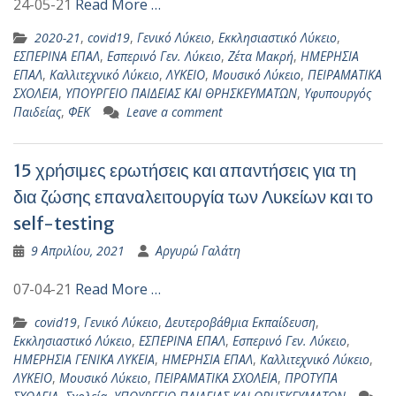
24-05-21
Read More …
2020-21
,
covid19
,
Γενικό Λύκειο
,
Εκκλησιαστικό Λύκειο
,
ΕΣΠΕΡΙΝΑ ΕΠΑΛ
,
Εσπερινό Γεν. Λύκειο
,
Ζέτα Μακρή
,
ΗΜΕΡΗΣΙΑ
ΕΠΑΛ
,
Καλλιτεχνικό Λύκειο
,
ΛΥΚΕΙΟ
,
Μουσικό Λύκειο
,
ΠΕΙΡΑΜΑΤΙΚΑ
ΣΧΟΛΕΙΑ
,
ΥΠΟΥΡΓΕΙΟ ΠΑΙΔΕΙΑΣ ΚΑΙ ΘΡΗΣΚΕΥΜΑΤΩΝ
,
Υφυπουργός
Παιδείας
,
ΦΕΚ
Leave a comment
15 χρήσιμες ερωτήσεις και απαντήσεις για τη
δια ζώσης επαναλειτουργία των Λυκείων και το
self-testing
9 Απριλίου, 2021
Αργυρώ Γαλάτη
07-04-21
Read More …
covid19
,
Γενικό Λύκειο
,
Δευτεροβάθμια Εκπαίδευση
,
Εκκλησιαστικό Λύκειο
,
ΕΣΠΕΡΙΝΑ ΕΠΑΛ
,
Εσπερινό Γεν. Λύκειο
,
ΗΜΕΡΗΣΙΑ ΓΕΝΙΚΑ ΛΥΚΕΙΑ
,
ΗΜΕΡΗΣΙΑ ΕΠΑΛ
,
Καλλιτεχνικό Λύκειο
,
ΛΥΚΕΙΟ
,
Μουσικό Λύκειο
,
ΠΕΙΡΑΜΑΤΙΚΑ ΣΧΟΛΕΙΑ
,
ΠΡΟΤΥΠΑ