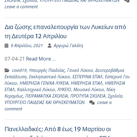
ΣΧΟΛΕΙΑ
,
Σχολεία
,
ΥΠΟΥΡΓΕΙΟ ΠΑΙΔΕΙΑΣ ΚΑΙ ΘΡΗΣΚΕΥΜΑΤΩΝ
Leave a comment
Δια ζώσης επαναλειτουργία των Λυκείων από
τη Δευτέρα 12 Απριλίου
9 Απριλίου, 2021
Αργυρώ Γαλάτη
07-04-21
Read More …
covid19
,
Yπουργός Παιδείας
,
Γενικό Λύκειο
,
Δευτεροβάθμια
Εκπαίδευση
,
Εκκλησιαστικό Λύκειο
,
ΕΣΠΕΡΙΝΑ ΕΠΑΛ
,
Εσπερινό Γεν.
Λύκειο
,
ΗΜΕΡΗΣΙΑ ΓΕΝΙΚΑ ΛΥΚΕΙΑ
,
ΗΜΕΡΗΣΙΑ ΕΠΑΛ
,
ΗΜΕΡΗΣΙΑ
ΕΠΑΛ
,
Καλλιτεχνικό Λύκειο
,
ΛΥΚΕΙΟ
,
Μουσικό Λύκειο
,
Νίκη
Κεραμέως
,
ΠΕΙΡΑΜΑΤΙΚΑ ΣΧΟΛΕΙΑ
,
ΠΡΟΤΥΠΑ ΣΧΟΛΕΙΑ
,
Σχολεία
,
ΥΠΟΥΡΓΕΙΟ ΠΑΙΔΕΙΑΣ ΚΑΙ ΘΡΗΣΚΕΥΜΑΤΩΝ
Leave a
comment
Πανελλαδικές: Από 8 έως 19 Μαρτίου οι