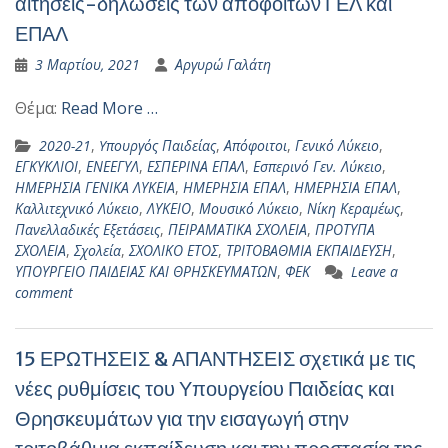
αιτήσεις-δηλώσεις των αποφοίτων ΓΕΛ και
ΕΠΑΛ
3 Μαρτίου, 2021
Αργυρώ Γαλάτη
Θέμα:
Read More …
2020-21
,
Yπουργός Παιδείας
,
Απόφοιτοι
,
Γενικό Λύκειο
,
ΕΓΚΥΚΛΙΟΙ
,
ΕΝΕΕΓΥΛ
,
ΕΣΠΕΡΙΝΑ ΕΠΑΛ
,
Εσπερινό Γεν. Λύκειο
,
ΗΜΕΡΗΣΙΑ ΓΕΝΙΚΑ ΛΥΚΕΙΑ
,
ΗΜΕΡΗΣΙΑ ΕΠΑΛ
,
ΗΜΕΡΗΣΙΑ ΕΠΑΛ
,
Καλλιτεχνικό Λύκειο
,
ΛΥΚΕΙΟ
,
Μουσικό Λύκειο
,
Νίκη Κεραμέως
,
Πανελλαδικές Εξετάσεις
,
ΠΕΙΡΑΜΑΤΙΚΑ ΣΧΟΛΕΙΑ
,
ΠΡΟΤΥΠΑ
ΣΧΟΛΕΙΑ
,
Σχολεία
,
ΣΧΟΛΙΚΟ ΕΤΟΣ
,
ΤΡΙΤΟΒΑΘΜΙΑ ΕΚΠΑΙΔΕΥΣΗ
,
ΥΠΟΥΡΓΕΙΟ ΠΑΙΔΕΙΑΣ ΚΑΙ ΘΡΗΣΚΕΥΜΑΤΩΝ
,
ΦΕΚ
Leave a
comment
15 ΕΡΩΤΗΣΕΙΣ & ΑΠΑΝΤΗΣΕΙΣ σχετικά με τις
νέες ρυθμίσεις του Υπουργείου Παιδείας και
Θρησκευμάτων για την εισαγωγή στην