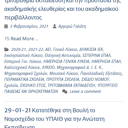
τριτοβάθμια εκπαίδευση και την προστασία της
ακαδημαϊκής ελευθερίας και του ακαδημαϊκού
περιβάλλοντος
3 Φεβρουαρίου, 2021
Αργυρώ Γαλάτη
15
Read More …
2020-21
,
2021-22
,
ΑΕΙ
,
Γενικό Λύκειο
,
ΔΗΜΟΣΙΑ ΙΕΚ
,
Εκκλησιαστικό Λύκειο
,
Ελληνική Αστυνομία
,
ΕΣΠΕΡΙΝΑ ΕΠΑΛ
,
Εσπερινό Γεν. Λύκειο
,
ΗΜΕΡΗΣΙΑ ΓΕΝΙΚΑ ΛΥΚΕΙΑ
,
ΗΜΕΡΗΣΙΑ ΕΠΑΛ
,
Καλλιτεχνικό Λύκειο
,
ΛΥΚΕΙΟ
,
Μηχανογραφικό Δ. Ι. Ε. Κ.
,
Μηχανογραφικό Σχολών
,
Μουσικό Λύκειο
,
Πανελλαδικές Εξετάσεις
,
ΠΕΙΡΑΜΑΤΙΚΑ ΣΧΟΛΕΙΑ
,
ΠΡΟΤΥΠΑ ΣΧΟΛΕΙΑ
,
ΣΧΕΔΙΟ ΝΟΜΟΥ
,
Σχολεία
,
ΣΧΟΛΙΚΟ ΕΤΟΣ
,
ΤΡΙΤΟΒΑΘΜΙΑ ΕΚΠΑΙΔΕΥΣΗ
,
ΥΠΟΥΡΓΕΙΟ
ΠΑΙΔΕΙΑΣ ΚΑΙ ΘΡΗΣΚΕΥΜΑΤΩΝ
Leave a comment
29-01-21 Κατατέθηκε στη Βουλή το
Νομοσχέδιο του ΥΠΑΙΘ για την Ανώτατη
Εκπαίδευση