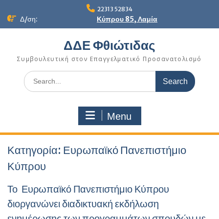
Skip
22313 52834
to
Δ/ση:
Κύπρου 85, Λαμία
content
ΔΔΕ Φθιώτιδας
Συμβουλευτική στον Επαγγελματικό Προσανατολισμό
Search
for:
Menu
Κατηγορία:
Ευρωπαϊκό Πανεπιστήμιο
Κύπρου
Το Ευρωπαϊκό Πανεπιστήμιο Κύπρου
διοργανώνει διαδικτυακή εκδήλωση
ενημέρωσης των προγραμμάτων σπουδών με