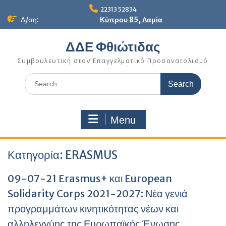
Skip
22313 52834
to
Δ/ση:
Κύπρου 85, Λαμία
content
ΔΔΕ Φθιώτιδας
Συμβουλευτική στον Επαγγελματικό Προσανατολισμό
Search
for:
Menu
Κατηγορία:
ERASMUS
09-07-21 Erasmus+ και European
Solidarity Corps 2021-2027: Νέα γενιά
προγραμμάτων κινητικότητας νέων και
αλληλεγγύης της Ευρωπαϊκής Ένωσης