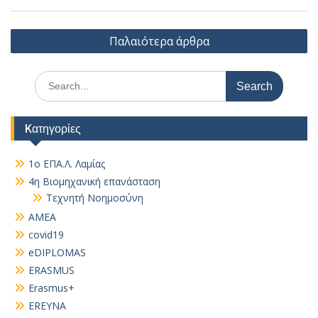
Πλοήγηση
Παλαιότερα άρθρα
άρθρων
Search
for:
Kατηγορίες
1ο ΕΠΑ.Λ. Λαμίας
4η Βιομηχανική επανάσταση
Τεχνητή Νοημοσύνη
AMEA
covid19
eDIPLOMAS
ERASMUS
Erasmus+
EREYNA