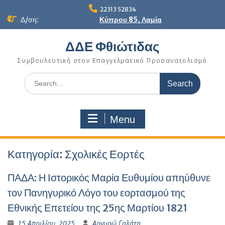
Skip
22313 52834
to
Δ/ση:
Κύπρου 85, Λαμία
content
ΔΔΕ Φθιώτιδας
Συμβουλευτική στον Επαγγελματικό Προσανατολισμό
Search
for:
Menu
Κατηγορία:
Σχολικές Εορτές
ΠΑΔΑ: Η Ιστορικός Μαρία Ευθυμίου απηύθυνε
τον Πανηγυρικό Λόγο του εορτασμού της
Εθνικής Επετείου της 25ης Μαρτίου 1821
15 Απριλίου, 2025
Αργυρώ Γαλάτη