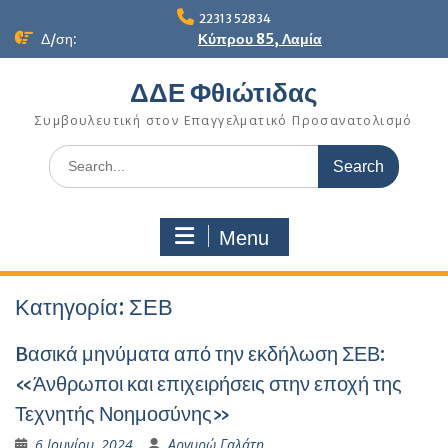
Skip
22313 52834
to
Δ/ση:
Κύπρου 85, Λαμία
content
ΔΔΕ Φθιώτιδας
Συμβουλευτική στον Επαγγελματικό Προσανατολισμό
Search
for:
Menu
Κατηγορία:
ΣΕΒ
Bασικά μηνύματα από την εκδήλωση ΣΕΒ:
«Άνθρωποι και επιχειρήσεις στην εποχή της
Τεχνητής Νοημοσύνης»
6 Ιουνίου, 2024
Αργυρώ Γαλάτη