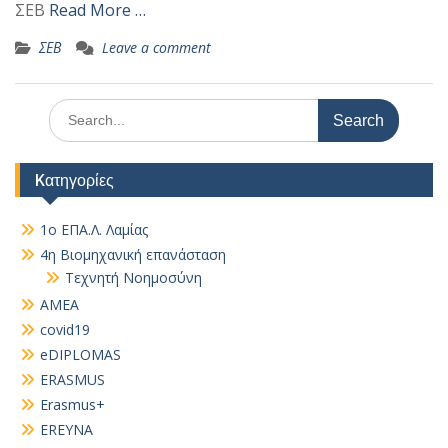
ΣΕΒ
Read More …
ΣΕΒ
Leave a comment
Search
for:
Kατηγορίες
1ο ΕΠΑ.Λ. Λαμίας
4η Βιομηχανική επανάσταση
Τεχνητή Νοημοσύνη
AMEA
covid19
eDIPLOMAS
ERASMUS
Erasmus+
EREYNA