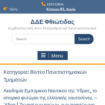
Skip
22313 52834
to
Δ/ση:
Κύπρου 85, Λαμία
content
ΔΔΕ Φθιώτιδας
Συμβουλευτική στον Επαγγελματικό Προσανατολισμό
Search
for:
Menu
Κατηγορία:
Βίντεο Πανεπιστημιακών
Τμημάτων
Ακαδημία Εμπορικού Ναυτικού της Ύδρας, το
ιστορικό φυτώριο της ελληνικής ναυτοσύνης –
Ύδρα | Το νησί των ηρώων, των ποιητών και