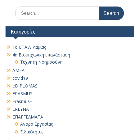
Search
for:
Kατηγορίες
1ο ΕΠΑ.Λ. Λαμίας
4η Βιομηχανική επανάσταση
Τεχνητή Νοημοσύνη
AMEA
covid19
eDIPLOMAS
ERASMUS
Erasmus+
EREYNA
EΠΑΓΓΕΛΜΑΤΑ
Αγορά Εργασίας
Ειδικότητες