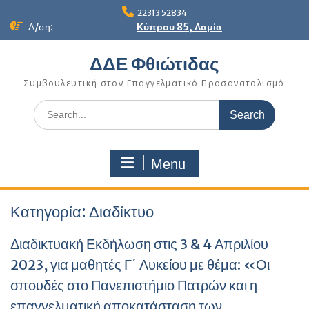
Skip
22313 52834
to
Δ/ση:
Κύπρου 85, Λαμία
content
ΔΔΕ Φθιώτιδας
Συμβουλευτική στον Επαγγελματικό Προσανατολισμό
Search
for:
Menu
Κατηγορία:
Διαδίκτυο
Διαδικτυακή Εκδήλωση στις 3 & 4 Απριλίου
2023, για μαθητές Γ΄ Λυκείου με θέμα: «Οι
σπουδές στο Πανεπιστήμιο Πατρών και η
επαγγελματική αποκατάσταση των