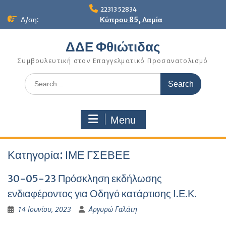
Skip
22313 52834
to
Δ/ση:
Κύπρου 85, Λαμία
content
ΔΔΕ Φθιώτιδας
Συμβουλευτική στον Επαγγελματικό Προσανατολισμό
Search
for:
Menu
Κατηγορία:
ΙΜΕ ΓΣΕΒΕΕ
30-05-23 Πρόσκληση εκδήλωσης
ενδιαφέροντος για Οδηγό κατάρτισης Ι.Ε.Κ.
14 Ιουνίου, 2023
Αργυρώ Γαλάτη