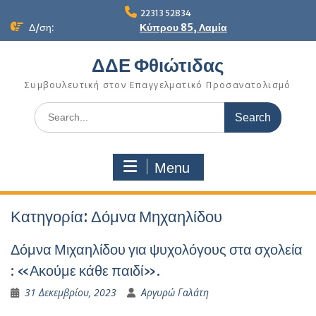
Skip
22313 52834
to
Δ/ση:
Κύπρου 85, Λαμία
content
ΔΔΕ Φθιώτιδας
Συμβουλευτική στον Επαγγελματικό Προσανατολισμό
Search
for:
Menu
Κατηγορία:
Δόμνα Μηχαηλίδου
Δόμνα Μιχαηλίδου για ψυχολόγους στα σχολεία
: «Ακούμε κάθε παιδί».
31 Δεκεμβρίου, 2023
Αργυρώ Γαλάτη