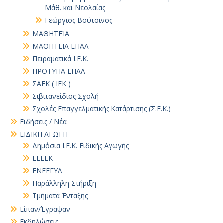
Μάθ. και Νεολαίας
Γεώργιος Βούτσινος
ΜΑΘΗΤΕΊΑ
ΜΑΘΗΤΕΙΑ ΕΠΑΛ
Πειραματικά Ι.Ε.Κ.
ΠΡΟΤΥΠΑ ΕΠΑΛ
ΣΑΕΚ ( ΙΕΚ )
Σιβιτανείδιος Σχολή
Σχολές Επαγγελματικής Κατάρτισης (Σ.Ε.Κ.)
Ειδήσεις / Νέα
ΕΙΔΙΚΗ ΑΓΩΓΗ
Δημόσια Ι.Ε.Κ. Ειδικής Αγωγής
ΕΕΕΕΚ
ΕΝΕΕΓΥΛ
Παράλληλη Στήριξη
Τμήματα Ένταξης
Είπαν/Έγραψαν
Εκδηλώσεις