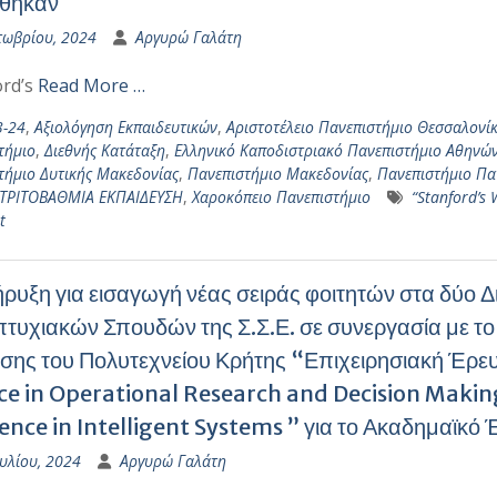
ίθηκαν
τωβρίου, 2024
Αργυρώ Γαλάτη
ord’s
Read More …
3-24
,
Αξιολόγηση Εκπαιδευτικών
,
Αριστοτέλειο Πανεπιστήμιο Θεσσαλονί
τήμιο
,
Διεθνής Κατάταξη
,
Ελληνικό Καποδιστριακό Πανεπιστήμιο Αθηνών
τήμιο Δυτικής Μακεδονίας
,
Πανεπιστήμιο Μακεδονίας
,
Πανεπιστήμιο Π
ΤΡΙΤΟΒΑΘΜΙΑ ΕΚΠΑΙΔΕΥΣΗ
,
Χαροκόπειο Πανεπιστήμιο
“Stanford’s 
t
ρυξη για εισαγωγή νέας σειράς φοιτητών στα δύο
τυχιακών Σπουδών της Σ.Σ.Ε. σε συνεργασία με τ
ησης του Πολυτεχνείου Κρήτης “Επιχειρησιακή Έρ
ce in Operational Research and Decision Makin
ience in Intelligent Systems ” για το Ακαδημαϊκ
υλίου, 2024
Αργυρώ Γαλάτη