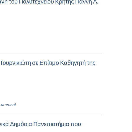
νη του Πολυτεχνείου Κρήτης Γιάννη Α.
ουρνικιώτη σε Επίτιμο Καθηγητή της
 comment
νικά Δημόσια Πανεπιστήμια που