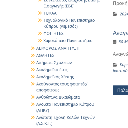
Προκή
Εισαγωγής (ΕΒΕ)
ΤΕΦΑΑ
202
Τεχνολογικό Πανεπιστήμιο
Κύπρου (Λεμεσός)
Αναγν
ΦΟΙΤΗΤΕΣ
Χαροκόπειο Πανεπιστήμιο
30 Μ
ΑΕΙΦΟΡΟΣ ΑΝΑΠΤΥΞΗ
Αναγν
ΑΘΛΗΤΕΣ
Αιτήματα Σχολείων
Κυρι
Ακαδημαϊκό έτος
Ινστιτού
Ακαδημαϊκός Χάρτης
Ακούγοντας τους φοιτητές/
Πλοή
αποφοίτους
Παλα
Ανθρώπινα Δικαιώματα
άρθρ
Ανοικτό Πανεπιστήμιο Κύπρου
(ΑΠΚΥ)
Ανώτατη Σχολή Καλών Τεχνών
(Α.Σ.Κ.Τ.)