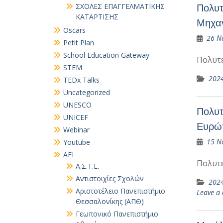
ΣΧΟΛΕΣ ΕΠΑΓΓΕΛΜΑΤΙΚΗΣ
Πολυτ
ΚΑΤΑΡΤΙΣΗΣ
Μηχαν
Oscars
26 Ν
Petit Plan
School Education Gateway
Πολυτ
STEM
202
TEDx Talks
Uncategorized
UNESCO
Πολυτ
UNICEF
Ευρώ
Webinar
15 Ν
Youtube
ΑΕΙ
Πολυτ
Α.Σ.Τ.Ε.
Αντιστοιχίες Σχολών
202
Αριστοτέλειο Πανεπιστήμιο
Leave a
Θεσσαλονίκης (ΑΠΘ)
Γεωπονικό Πανεπιστήμιο