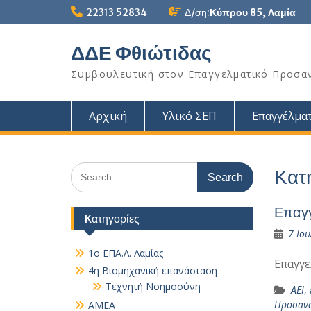
Skip
22313 52834
Δ/ση:
Κύπρου 85, Λαμία
to
content
ΔΔΕ Φθιώτιδας
Συμβουλευτική στον Επαγγελματικό Προσα
Αρχική
Υλικό ΣΕΠ
Επαγγέλματ
Search
Κατ
for:
Επαγγ
Kατηγορίες
7 Ιου
1ο ΕΠΑ.Λ. Λαμίας
Επαγγ
4η Βιομηχανική επανάσταση
Τεχνητή Νοημοσύνη
ΑΕΙ
,
Προσανα
AMEA