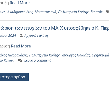
ρυξη
Read More …
4-25
,
Ακαδημαϊκό έτος
,
Μεταπτυχιακά
,
Πολυτεχνείο Κρήτης
,
Στρατός
ώριση των πτυχίων του ΜΑΙΧ υποσχέθηκε ο Κ. Πιε
αΐου, 2024
Αργυρώ Γαλάτη
ώριση
Read More …
άκος Πιερρακάκης
,
Πολυτεχνείο Κρήτης
,
Υπουργός Παιδείας, Θρησκευμά
το Χανίων
Leave a comment
γηση
ιότερα άρθρα
ων