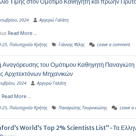
λιο Tιμής στον Ομότιμο Καθηγητή και πρώην Πρύτα
κτωβρίου, 2024
Αργυρώ Γαλάτη
λιο
Read More …
4-25
,
Πολυτεχνείο Κρήτης
Γιάννης Φίλης
Leave a comment
ή Αναγόρευσης του Ομότιμου Καθηγητή Παναγιώτη Τ
ς Αρχιτεκτόνων Μηχανικών
τωβρίου, 2024
Αργυρώ Γαλάτη
ή
Read More …
4-25
,
Πολυτεχνείο Κρήτης
Παναγιώτης Τουρνικιώτης
Leave a
ford’s World’s Top 2% Scientists List”-Τα Ελλη