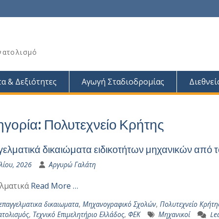
νατολισμό
α & Δεξιότητες
Αγωγή Σταδιοδρομίας
Διεθνεί
ηγορία:
Πολυτεχνείο Κρήτης
ελματικά δικαιώματα ειδικοτήτων μηχανικών από τ
λίου, 2026
Αργυρώ Γαλάτη
ελματικά
Read More …
επαγγελματικα δικαιωματα
,
Μηχανογραφικό Σχολών
,
Πολυτεχνείο Κρήτη
τολισμός
,
Τεχνικό Επιμελητήριο Ελλάδος
,
ΦΕΚ
Μηχανικοί
Le