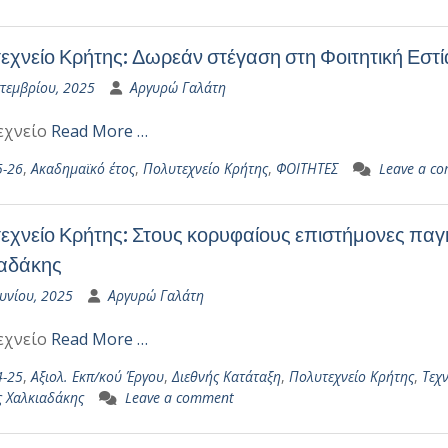
εχνείο Κρήτης: Δωρεάν στέγαση στη Φοιτητική Εστί
πτεμβρίου, 2025
Αργυρώ Γαλάτη
εχνείο
Read More …
5-26
,
Ακαδημαϊκό έτος
,
Πολυτεχνείο Κρήτης
,
ΦΟΙΤΗΤΕΣ
Leave a c
εχνείο Κρήτης: Στους κορυφαίους επιστήμονες πα
αδάκης
υνίου, 2025
Αργυρώ Γαλάτη
εχνείο
Read More …
4-25
,
Αξιολ. Εκπ/κού Έργου
,
Διεθνής Κατάταξη
,
Πολυτεχνείο Κρήτης
,
Τεχ
ς Χαλκιαδάκης
Leave a comment