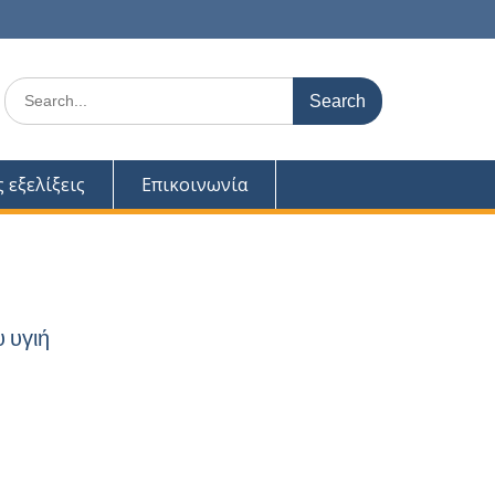
Search
for:
ς εξελίξεις
Επικοινωνία
 υγιή