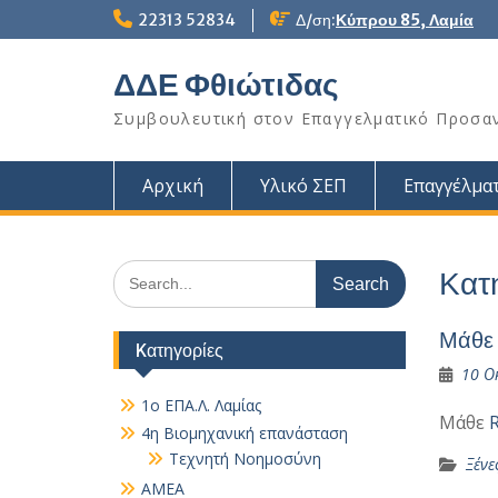
Skip
22313 52834
Δ/ση:
Κύπρου 85, Λαμία
to
content
ΔΔΕ Φθιώτιδας
Συμβουλευτική στον Επαγγελματικό Προσα
Αρχική
Υλικό ΣΕΠ
Επαγγέλματ
Search
Κατ
for:
Μάθε 
Kατηγορίες
10 Ο
1ο ΕΠΑ.Λ. Λαμίας
Μάθε
4η Βιομηχανική επανάσταση
Τεχνητή Νοημοσύνη
Ξένε
AMEA