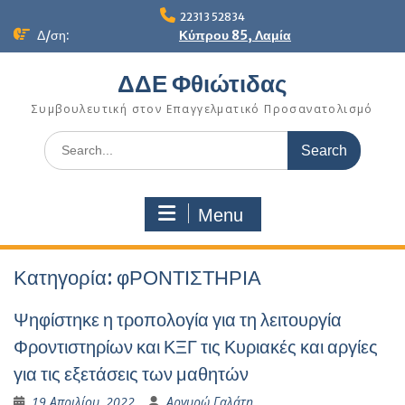
Skip
22313 52834
to
Δ/ση:
Κύπρου 85, Λαμία
content
ΔΔΕ Φθιώτιδας
Συμβουλευτική στον Επαγγελματικό Προσανατολισμό
Search
for:
Menu
Κατηγορία:
φΡΟΝΤΙΣΤΗΡΙΑ
Ψηφίστηκε η τροπολογία για τη λειτουργία
Φροντιστηρίων και ΚΞΓ τις Κυριακές και αργίες
για τις εξετάσεις των μαθητών
19 Απριλίου, 2022
Αργυρώ Γαλάτη