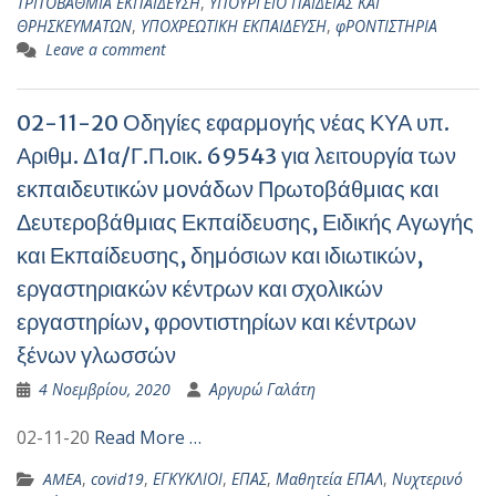
ΤΡΙΤΟΒΑΘΜΙΑ ΕΚΠΑΙΔΕΥΣΗ
,
ΥΠΟΥΡΓΕΙΟ ΠΑΙΔΕΙΑΣ ΚΑΙ
ΘΡΗΣΚΕΥΜΑΤΩΝ
,
ΥΠΟΧΡΕΩΤΙΚΗ ΕΚΠΑΙΔΕΥΣΗ
,
φΡΟΝΤΙΣΤΗΡΙΑ
Leave a comment
02-11-20 Οδηγίες εφαρμογής νέας ΚΥΑ υπ.
Αριθμ. Δ1α/Γ.Π.οικ. 69543 για λειτουργία των
εκπαιδευτικών μονάδων Πρωτοβάθμιας και
Δευτεροβάθμιας Εκπαίδευσης, Ειδικής Αγωγής
και Εκπαίδευσης, δημόσιων και ιδιωτικών,
εργαστηριακών κέντρων και σχολικών
εργαστηρίων, φροντιστηρίων και κέντρων
ξένων γλωσσών
4 Νοεμβρίου, 2020
Αργυρώ Γαλάτη
02-11-20
Read More …
AMEA
,
covid19
,
ΕΓΚΥΚΛΙΟΙ
,
ΕΠΑΣ
,
Μαθητεία ΕΠΑΛ
,
Νυχτερινό