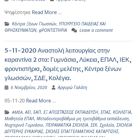
Ψηφίστηκε
Read More …
Κέντρα Ξένων Γλωσσών
,
ΥΠΟΥΡΓΕΙΟ ΠΑΙΔΕΙΑΣ ΚΑΙ
ΘΡΗΣΚΕΥΜΑΤΩΝ
,
φΡΟΝΤΙΣΤΗΡΙΑ
Leave a comment
5-11-2020 Αναστολή λειτουργίας στην
καραντίνα 2 στα: Γυμνάσια, Λύκεια, ΕΠΑΛ, ΙΕΚ,
φροντιστήρια, δομές μελέτης, Κέντρα ξένων
γλωσσών, ΣΔΕ, Κολέγια.
6 Νοεμβρίου, 2020
Αργυρώ Γαλάτη
05-11-20
Read More …
AMEA
,
ΑΕΙ
,
ΕΑΠ
,
ΕΞ ΑΠΟΣΤΆΣΕΩΣ ΕΚΠΑΙΔΕΥΣΗ
,
ΕΠΑΣ
,
ΚΟΛΛΕΓΙΑ
,
Μαθητεία ΕΠΑΛ
,
Μεταδευτεροβάθμια μη τριτοβάθμια εκπαίδευση
,
Νυχτερινό Γυμνάσιο
,
ΠΕΙΡΑΜΑΤΙΚΑ ΣΧΟΛΕΙΑ
,
ΣΕΚ
,
Σχολεία
,
ΣΧΟΛΕΙΑ
ΔΕΥΤΕΡΗΣ ΕΥΚΑΙΡΙΑΣ
,
ΣΧΟΛΕΣ ΕΠΑΓΓΕΛΜΑΤΙΚΗΣ ΚΑΤΑΡΤΙΣΗΣ
,