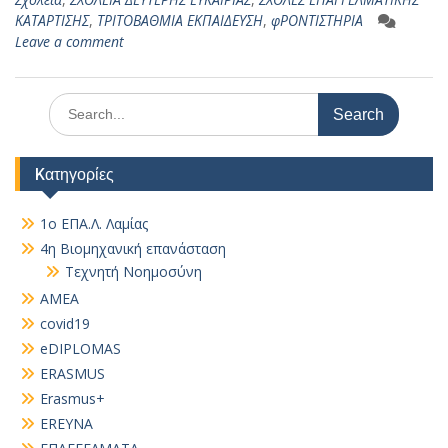
ΚΑΤΑΡΤΙΣΗΣ
,
ΤΡΙΤΟΒΑΘΜΙΑ ΕΚΠΑΙΔΕΥΣΗ
,
φΡΟΝΤΙΣΤΗΡΙΑ
Leave a comment
Search
for:
Kατηγορίες
1ο ΕΠΑ.Λ. Λαμίας
4η Βιομηχανική επανάσταση
Τεχνητή Νοημοσύνη
AMEA
covid19
eDIPLOMAS
ERASMUS
Erasmus+
EREYNA