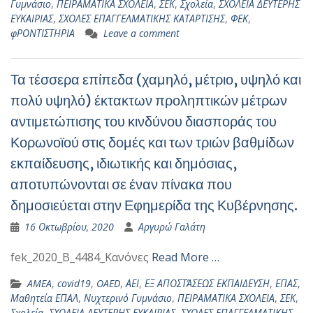
Γυμνάσιο
,
ΠΕΙΡΑΜΑΤΙΚΑ ΣΧΟΛΕΙΑ
,
ΣΕΚ
,
Σχολεία
,
ΣΧΟΛΕΙΑ ΔΕΥΤΕΡΗΣ
ΕΥΚΑΙΡΙΑΣ
,
ΣΧΟΛΕΣ ΕΠΑΓΓΕΛΜΑΤΙΚΗΣ ΚΑΤΑΡΤΙΣΗΣ
,
ΦΕΚ
,
φΡΟΝΤΙΣΤΗΡΙΑ
Leave a comment
Τα τέσσερα επίπεδα (χαμηλό, μέτριο, υψηλό και
πολύ υψηλό) έκτακτων προληπτικών μέτρων
αντιμετώπισης του κινδύνου διασποράς του
Κορωνοϊού στις δομές και των τριών βαθμίδων
εκπαίδευσης, ιδιωτικής και δημόσιας,
αποτυπώνονται σε έναν πίνακα που
δημοσιεύεται στην Εφημερίδα της Κυβέρνησης.
16 Οκτωβρίου, 2020
Αργυρώ Γαλάτη
fek_2020_B_4484_Κανόνες
Read More …
AMEA
,
covid19
,
OAED
,
ΑΕΙ
,
ΕΞ ΑΠΟΣΤΆΣΕΩΣ ΕΚΠΑΙΔΕΥΣΗ
,
ΕΠΑΣ
,
Μαθητεία ΕΠΑΛ
,
Νυχτερινό Γυμνάσιο
,
ΠΕΙΡΑΜΑΤΙΚΑ ΣΧΟΛΕΙΑ
,
ΣΕΚ
,
Σχολεία
,
ΣΧΟΛΕΙΑ ΔΕΥΤΕΡΗΣ ΕΥΚΑΙΡΙΑΣ
,
ΣΧΟΛΕΣ ΕΠΑΓΓΕΛΜΑΤΙΚΗΣ