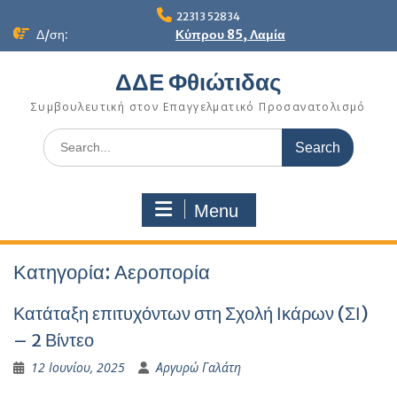
Skip
22313 52834
to
Δ/ση:
Κύπρου 85, Λαμία
content
ΔΔΕ Φθιώτιδας
Συμβουλευτική στον Επαγγελματικό Προσανατολισμό
Search
for:
Menu
Κατηγορία:
Αεροπορία
Κατάταξη επιτυχόντων στη Σχολή Ικάρων (ΣΙ)
– 2 Βίντεο
12 Ιουνίου, 2025
Αργυρώ Γαλάτη