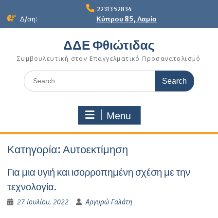
Skip
22313 52834
to
Δ/ση:
Κύπρου 85, Λαμία
content
ΔΔΕ Φθιώτιδας
Συμβουλευτική στον Επαγγελματικό Προσανατολισμό
Search
for:
Menu
Κατηγορία:
Αυτοεκτίμηση
Για μια υγιή και ισορροπημένη σχέση με την
τεχνολογία.
27 Ιουλίου, 2022
Αργυρώ Γαλάτη