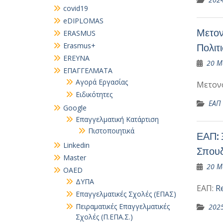
covid19
eDIPLOMAS
Μετον
ERASMUS
Erasmus+
Πολιτ
EREYNA
20 Μ
EΠΑΓΓΕΛΜΑΤΑ
Αγορά Εργασίας
Μετον
Ειδικότητες
ΕΑΠ
Google
Επαγγελματική Κατάρτιση
Πιστοποιητικά
ΕΑΠ: 
Linkedin
Σπουδ
Master
20 Μ
OAED
ΔΥΠΑ
ΕΑΠ:
R
Επαγγελματικές Σχολές (ΕΠΑΣ)
Πειραματικές Επαγγελματικές
202
Σχολές (Π.ΕΠΑ.Σ.)