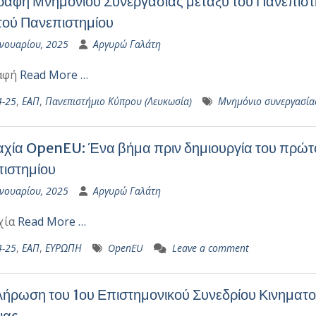
αφή Μνημονίου Συνεργασίας μεταξύ του Πανεπιστη
τού Πανεπιστημίου
ανουαρίου, 2025
Αργυρώ Γαλάτη
αφή
Read More …
4-25
,
ΕΑΠ
,
Πανεπιστήμιο Κύπρου (Λευκωσία)
Μνημόνιο συνεργασία
χία OpenEU: Ένα βήμα πριν δημιουργία του πρώτ
ιστημίου
ανουαρίου, 2025
Αργυρώ Γαλάτη
χία
Read More …
4-25
,
ΕΑΠ
,
ΕΥΡΩΠΗ
OpenEU
Leave a comment
ήρωση του 1ου Επιστημονικού Συνεδρίου Κινηματο
νας