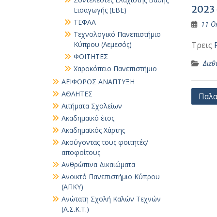
2023 
Εισαγωγής (ΕΒΕ)
ΤΕΦΑΑ
11 Ο
Τεχνολογικό Πανεπιστήμιο
Κύπρου (Λεμεσός)
Τρεις
ΦΟΙΤΗΤΕΣ
Διεθ
Χαροκόπειο Πανεπιστήμιο
ΑΕΙΦΟΡΟΣ ΑΝΑΠΤΥΞΗ
Πλοή
ΑΘΛΗΤΕΣ
Παλα
Αιτήματα Σχολείων
άρθρ
Ακαδημαϊκό έτος
Ακαδημαϊκός Χάρτης
Ακούγοντας τους φοιτητές/
αποφοίτους
Ανθρώπινα Δικαιώματα
Ανοικτό Πανεπιστήμιο Κύπρου
(ΑΠΚΥ)
Ανώτατη Σχολή Καλών Τεχνών
(Α.Σ.Κ.Τ.)