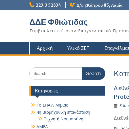
Skip
22313 52834
Δ/ση:
Κύπρου 85, Λαμία
to
content
ΔΔΕ Φθιώτιδας
Συμβουλευτική στον Επαγγελματικό Προσα
Αρχική
Υλικό ΣΕΠ
Επαγγέλματ
Search
Κατ
for:
Διεθν
Kατηγορίες
Prote
1ο ΕΠΑ.Λ. Λαμίας
3 Ιου
4η Βιομηχανική επανάσταση
Διεθν
Τεχνητή Νοημοσύνη
AMEA
202