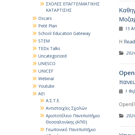
ΣΧΟΛΕΣ ΕΠΑΓΓΕΛΜΑΤΙΚΗΣ
Καθηγ
ΚΑΤΑΡΤΙΣΗΣ
Oscars
Μοζαμ
Petit Plan
15 Α
School Education Gateway
STEM
Η
Read
TEDx Talks
202
Uncategorized
UNESCO
UNICEF
OpenE
Webinar
πανευ
Youtube
1 Φε
ΑΕΙ
Α.Σ.Τ.Ε.
OpenE
Αντιστοιχίες Σχολών
Αριστοτέλειο Πανεπιστήμιο
202
Θεσσαλονίκης (ΑΠΘ)
Γεωπονικό Πανεπιστήμιο