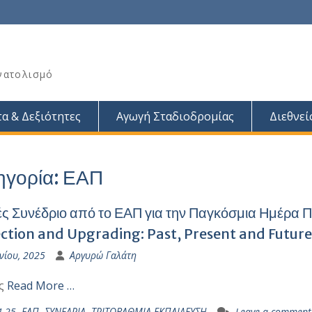
νατολισμό
α & Δεξιότητες
Αγωγή Σταδιοδρομίας
Διεθνεί
ηγορία:
ΕΑΠ
ές Συνέδριο από το ΕΑΠ για την Παγκόσμια Ημέρα
ction and Upgrading: Past, Present and Futur
νίου, 2025
Αργυρώ Γαλάτη
ές
Read More …
4-25
,
ΕΑΠ
,
ΣΥΝΕΔΡΙΑ
,
ΤΡΙΤΟΒΑΘΜΙΑ ΕΚΠΑΙΔΕΥΣΗ
Leave a comment