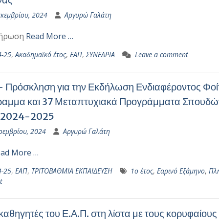
εκεμβρίου, 2024
Αργυρώ Γαλάτη
ήρωση
Read More …
4-25
,
Ακαδημαϊκό έτος
,
ΕΑΠ
,
ΣΥΝΕΔΡΙΑ
Leave a comment
 Πρόσκληση για την Εκδήλωση Ενδιαφέροντος Φοίτη
αμμα και 37 Μεταπτυχιακά Προγράμματα Σπουδών 
ς 2024-2025
οεμβρίου, 2024
Αργυρώ Γαλάτη
ad More …
4-25
,
ΕΑΠ
,
ΤΡΙΤΟΒΑΘΜΙΑ ΕΚΠΑΙΔΕΥΣΗ
1ο έτος
,
Εαρινό Εξάμηνο
,
Πλ
t
 καθηγητές του Ε.Α.Π. στη λίστα με τους κορυφαίου