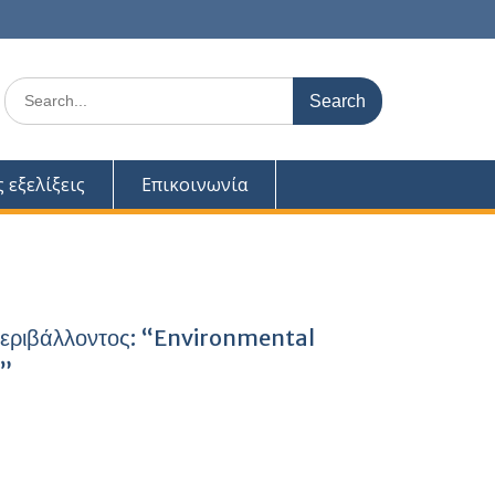
Search
for:
ς εξελίξεις
Επικοινωνία
 Περιβάλλοντος: “Environmental
e”