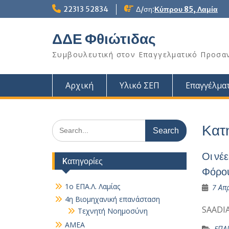
Skip
22313 52834
Δ/ση:
Κύπρου 85, Λαμία
to
content
ΔΔΕ Φθιώτιδας
Συμβουλευτική στον Επαγγελματικό Προσα
Αρχική
Υλικό ΣΕΠ
Επαγγέλματ
Search
Κατ
for:
Οι νέ
Kατηγορίες
Φόρο
1ο ΕΠΑ.Λ. Λαμίας
7 Απρ
4η Βιομηχανική επανάσταση
SAADI
Τεχνητή Νοημοσύνη
AMEA
EΠΑ