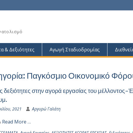
νατολισμό
α & Δεξιότητες
Αγωγή Σταδιοδρομίας
Διεθνεί
ηγορία:
Παγκόσμιο Οικονομικό Φόρο
ες δεξιότητες στην αγορά εργασίας του μέλλοντος
υμ.
ιλίου, 2021
Αργυρώ Γαλάτη
A
Read More …
ΓΓΕΛΜΑΤΑ
,
Αγορά Εργασίας
,
ΔΕΞΙΟΤΗΤΕΣ ΑΓΟΡΑΣ ΕΡΓΑΣΙΑΣ
,
Ειδικότητες
,