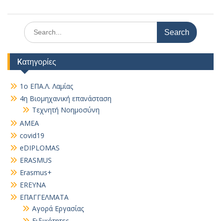
Search
for:
Kατηγορίες
1ο ΕΠΑ.Λ. Λαμίας
4η Βιομηχανική επανάσταση
Τεχνητή Νοημοσύνη
AMEA
covid19
eDIPLOMAS
ERASMUS
Erasmus+
EREYNA
EΠΑΓΓΕΛΜΑΤΑ
Αγορά Εργασίας
Ειδικότητες