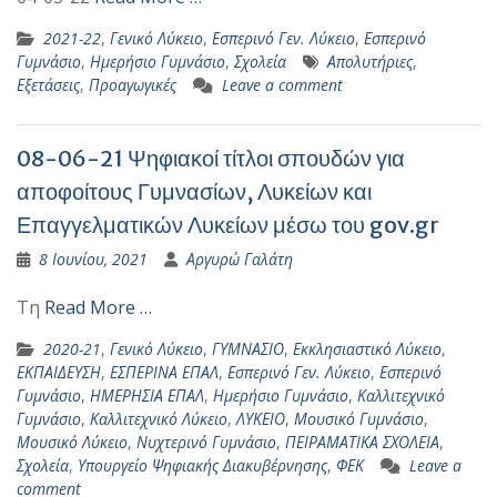
2021-22
,
Γενικό Λύκειο
,
Εσπερινό Γεν. Λύκειο
,
Εσπερινό
Γυμνάσιο
,
Ημερήσιο Γυμνάσιο
,
Σχολεία
Απολυτήριες
,
Εξετάσεις
,
Προαγωγικές
Leave a comment
08-06-21 Ψηφιακοί τίτλοι σπουδών για
αποφοίτους Γυμνασίων, Λυκείων και
Επαγγελματικών Λυκείων μέσω του gov.gr
8 Ιουνίου, 2021
Αργυρώ Γαλάτη
Τη
Read More …
2020-21
,
Γενικό Λύκειο
,
ΓΥΜΝΑΣΙΟ
,
Εκκλησιαστικό Λύκειο
,
ΕΚΠΑΙΔΕΥΣΗ
,
ΕΣΠΕΡΙΝΑ ΕΠΑΛ
,
Εσπερινό Γεν. Λύκειο
,
Εσπερινό
Γυμνάσιο
,
ΗΜΕΡΗΣΙΑ ΕΠΑΛ
,
Ημερήσιο Γυμνάσιο
,
Καλλιτεχνικό
Γυμνάσιο
,
Καλλιτεχνικό Λύκειο
,
ΛΥΚΕΙΟ
,
Μουσικό Γυμνάσιο
,
Μουσικό Λύκειο
,
Νυχτερινό Γυμνάσιο
,
ΠΕΙΡΑΜΑΤΙΚΑ ΣΧΟΛΕΙΑ
,
Σχολεία
,
Υπουργείο Ψηφιακής Διακυβέρνησης
,
ΦΕΚ
Leave a
comment