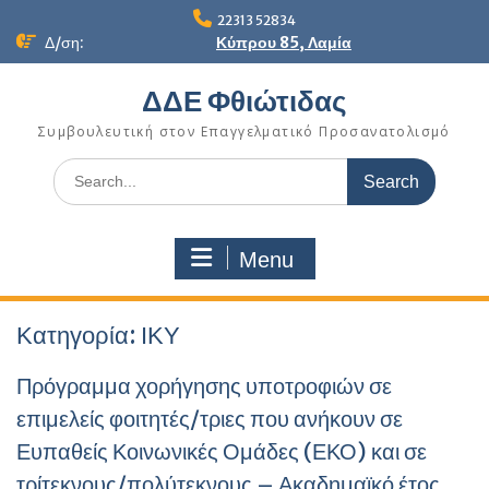
Skip
22313 52834
to
Δ/ση:
Κύπρου 85, Λαμία
content
ΔΔΕ Φθιώτιδας
Συμβουλευτική στον Επαγγελματικό Προσανατολισμό
Search
for:
Menu
Κατηγορία:
ΙΚΥ
Πρόγραμμα χορήγησης υποτροφιών σε
επιμελείς φοιτητές/τριες που ανήκουν σε
Ευπαθείς Κοινωνικές Ομάδες (ΕΚΟ) και σε
τρίτεκνους/πολύτεκνους – Ακαδημαϊκό έτος