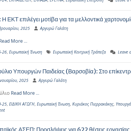
 Η ΕΚΤ επιλέγει μοτίβα για τα μελλοντικά χαρτονομ
βρουαρίου, 2025
Αργυρώ Γαλάτη
Read More …
5-26
,
Ευρωπαϊκή Ένωση
Ευρωπαϊκή Κεντρική Τράπεζα
Leave 
ύλιο Υπουργών Παιδείας (Βαρσοβία): Στο επίκεντρ
ανουαρίου, 2025
Αργυρώ Γαλάτη
ύλιο
Read More …
4-25
,
ΕΙΔΙΚΗ ΑΓΩΓΗ
,
Ευρωπαϊκή Ένωση
,
Κυριάκος Πιερρακάκης
,
Υπουργό
ent
αϊκός ΑΣΕΠ: Προσλήψεις για 622 θέσεις εργασίας 