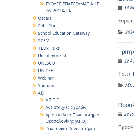
ΣΧΟΛΕΣ ΕΠΑΓΓΕΛΜΑΤΙΚΗΣ
14 Ν
ΚΑΤΑΡΤΙΣΗΣ
Oscars
Ευρωπ
Petit Plan
202
School Education Gateway
STEM
TEDx Talks
Τρίτη
Uncategorized
22 Α
UNESCO
UNICEF
Τρίτη
Webinar
ΑΕΙ
,
Youtube
ΑΕΙ
Α.Σ.Τ.Ε.
Προσλ
Αντιστοιχίες Σχολών
28 Ιο
Αριστοτέλειο Πανεπιστήμιο
Θεσσαλονίκης (ΑΠΘ)
Προσλ
Γεωπονικό Πανεπιστήμιο