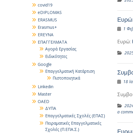
covid19
eDIPLOMAS
Ευρώ:
ERASMUS
Erasmus+
1 Φε
EREYNA
Ευρώ:
EΠΑΓΓΕΛΜΑΤΑ
Αγορά Εργασίας
202
Ειδικότητες
Google
Επαγγελματική Κατάρτιση
Συμβο
Πιστοποιητικά
18 Ι
Linkedin
Master
Συμβο
OAED
202
ΔΥΠΑ
a comm
Επαγγελματικές Σχολές (ΕΠΑΣ)
Πειραματικές Επαγγελματικές
Σχολές (Π.ΕΠΑ.Σ.)
Ευρωπ