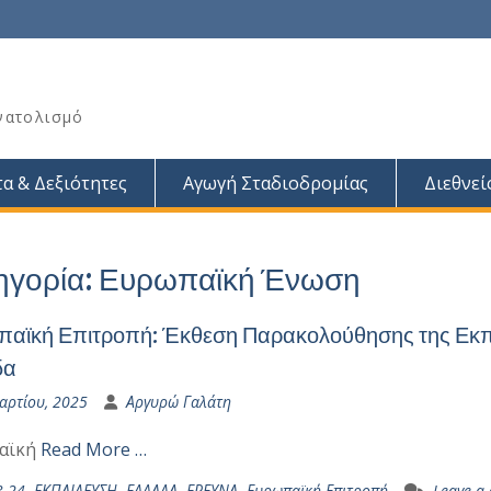
νατολισμό
α & Δεξιότητες
Αγωγή Σταδιοδρομίας
Διεθνεί
ηγορία:
Ευρωπαϊκή Ένωση
αϊκή Επιτροπή: Έκθεση Παρακολούθησης της Εκπα
δα
αρτίου, 2025
Αργυρώ Γαλάτη
αϊκή
Read More …
3-24
,
ΕΚΠΑΙΔΕΥΣΗ
,
ΕΛΛΑΔΑ
,
ΕΡΕΥΝΑ
,
Ευρωπαϊκή Επιτροπή
Leave a