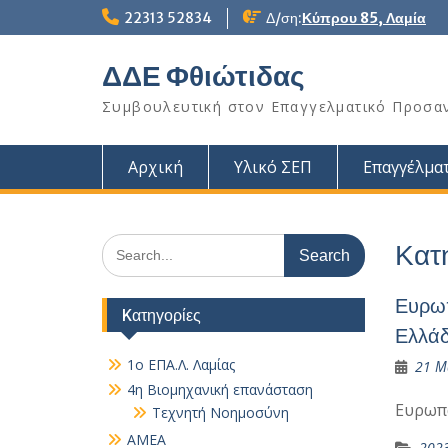
Skip
22313 52834
Δ/ση:
Κύπρου 85, Λαμία
to
content
ΔΔΕ Φθιώτιδας
Συμβουλευτική στον Επαγγελματικό Προσα
Αρχική
Υλικό ΣΕΠ
Επαγγέλματ
Search
Κατ
for:
Ευρωπ
Kατηγορίες
Ελλά
1ο ΕΠΑ.Λ. Λαμίας
21 Μ
4η Βιομηχανική επανάσταση
Ευρωπ
Τεχνητή Νοημοσύνη
AMEA
202