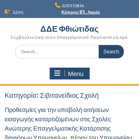
Skip
22313 52834
to
Δ/ση:
Κύπρου 85, Λαμία
content
ΔΔΕ Φθιώτιδας
Συμβουλευτική στον Επαγγελματικό Προσανατολισμό
Search
for:
Menu
Κατηγορία:
Σιβιτανείδιος Σχολή
Προθεσμίες για την υποβολή αιτήσεων
εισαγωγής καταρτιζομένων στις Σχολές
Ανώτερης Επαγγελματικής Κατάρτισης
διαφόρων Υπουργείων, πέραν του Υπουργείου