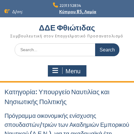
Skip
22313 52834
to
Δ/ση:
Κύπρου 85, Λαμία
content
ΔΔΕ Φθιώτιδας
Συμβουλευτική στον Επαγγελματικό Προσανατολισμό
Search
for:
Menu
Κατηγορία:
Υπουργείο Ναυτιλίας και
Νησιωτικής Πολιτικής
Πρόγραμμα οικονομικής ενίσχυσης
σπουδαστών/τριών των Ακαδημιών Εμπορικού
Ναυτικού (Α.Ε.Ν.), για τα ακαδημαϊκά έτη