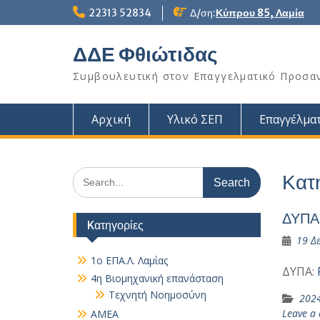
Skip
22313 52834
Δ/ση:
Κύπρου 85, Λαμία
to
content
ΔΔΕ Φθιώτιδας
Συμβουλευτική στον Επαγγελματικό Προσα
Αρχική
Υλικό ΣΕΠ
Επαγγέλματ
Search
Κατ
for:
ΔΥΠΑ:
Kατηγορίες
19 Δ
1ο ΕΠΑ.Λ. Λαμίας
ΔΥΠΑ:
4η Βιομηχανική επανάσταση
Τεχνητή Νοημοσύνη
202
Leave a
AMEA