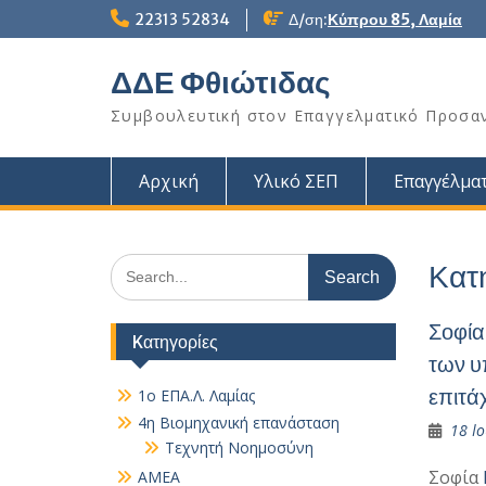
Skip
22313 52834
Δ/ση:
Κύπρου 85, Λαμία
to
content
ΔΔΕ Φθιώτιδας
Συμβουλευτική στον Επαγγελματικό Προσα
Αρχική
Υλικό ΣΕΠ
Επαγγέλματ
Search
Κατ
for:
Σοφία
Kατηγορίες
των υ
επιτά
1ο ΕΠΑ.Λ. Λαμίας
4η Βιομηχανική επανάσταση
18 Ιο
Τεχνητή Νοημοσύνη
Σοφία
AMEA