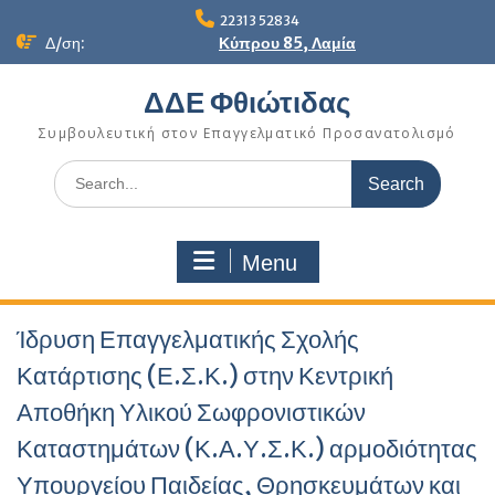
Skip
22313 52834
to
Δ/ση:
Κύπρου 85, Λαμία
content
ΔΔΕ Φθιώτιδας
Συμβουλευτική στον Επαγγελματικό Προσανατολισμό
Search
for:
Menu
Ίδρυση Επαγγελματικής Σχολής
Κατάρτισης (Ε.Σ.Κ.) στην Κεντρική
Αποθήκη Υλικού Σωφρονιστικών
Καταστημάτων (Κ.Α.Υ.Σ.Κ.) αρμοδιότητας
Υπουργείου Παιδείας, Θρησκευμάτων και