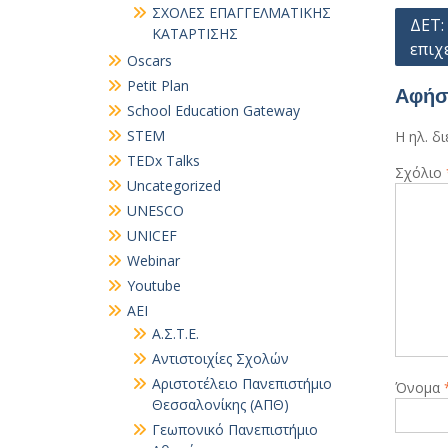
ΣΧΟΛΕΣ ΕΠΑΓΓΕΛΜΑΤΙΚΗΣ
Πλοή
ΔΕΤ:
ΚΑΤΑΡΤΙΣΗΣ
επιχ
άρθρ
Oscars
Petit Plan
Αφήσ
School Education Gateway
STEM
Η ηλ. δ
TEDx Talks
Σχόλιο
Uncategorized
UNESCO
UNICEF
Webinar
Youtube
ΑΕΙ
Α.Σ.Τ.Ε.
Αντιστοιχίες Σχολών
Αριστοτέλειο Πανεπιστήμιο
Όνομα
Θεσσαλονίκης (ΑΠΘ)
Γεωπονικό Πανεπιστήμιο