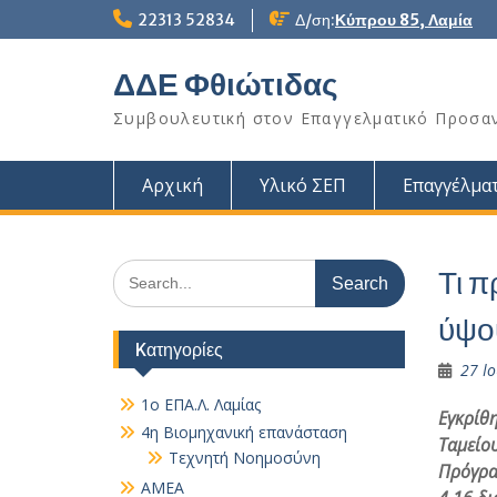
Skip
22313 52834
Δ/ση:
Κύπρου 85, Λαμία
to
content
ΔΔΕ Φθιώτιδας
Συμβουλευτική στον Επαγγελματικό Προσα
Αρχική
Υλικό ΣΕΠ
Επαγγέλματ
Search
Τι π
for:
ύψου
Kατηγορίες
27 Ιο
1ο ΕΠΑ.Λ. Λαμίας
Εγκρίθ
4η Βιομηχανική επανάσταση
Ταμείο
Τεχνητή Νοημοσύνη
Πρόγρα
AMEA