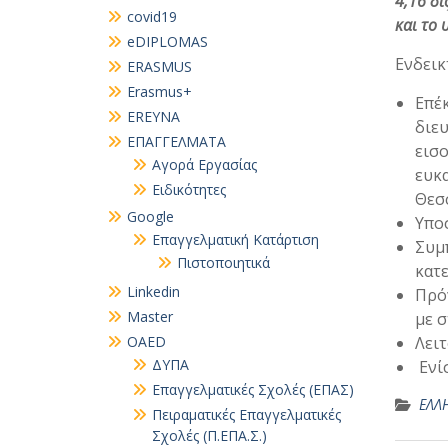
4,16 δι
covid19
και το 
eDIPLOMAS
Ενδεικ
ERASMUS
Erasmus+
Επέ
EREYNA
διε
EΠΑΓΓΕΛΜΑΤΑ
εισ
Αγορά Εργασίας
ευκα
Ειδικότητες
Θεσ
Google
Υπο
Επαγγελματική Κατάρτιση
Συμ
Πιστοποιητικά
κατ
Linkedin
Πρό
Master
με σ
OAED
Λει
ΔΥΠΑ
Ενί
Επαγγελματικές Σχολές (ΕΠΑΣ)
ΕΛΛ
Πειραματικές Επαγγελματικές
Σχολές (Π.ΕΠΑ.Σ.)