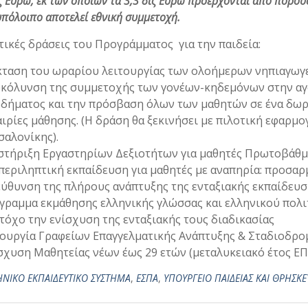
ς Ευρώ, εκ των οποίων τα 3,3 δις Ευρώ προέρχονται από πόρο
υπόλοιπο αποτελεί εθνική συμμετοχή.
τικές δράσεις του Προγράμματος για την παιδεία:
κταση του ωραρίου λειτουργίας των ολοήμερων νηπιαγωγε
υκόλυνση της συμμετοχής των γονέων-κηδεμόνων στην αγο
οδήματος και την πρόσβαση όλων των μαθητών σε ένα δωρε
ιρίες μάθησης. (Η δράση θα ξεκινήσει με πιλοτική εφαρμογ
σαλονίκης).
στήριξη Εργαστηρίων Δεξιοτήτων για μαθητές Πρωτοβάθμι
περιληπτική εκπαίδευση για μαθητές με αναπηρία: προσαρ
εύθυνση της πλήρους ανάπτυξης της ενταξιακής εκπαίδευσ
γραμμα εκμάθησης ελληνικής γλώσσας και ελληνικού πολι
τόχο την ενίσχυση της ενταξιακής τους διαδικασίας
τουργία Γραφείων Επαγγελματικής Ανάπτυξης & Σταδιοδρομ
σχυση Μαθητείας νέων έως 29 ετών (μεταλυκειακό έτος ΕΠ
ΗΝΙΚΟ ΕΚΠΑΙΔΕΥΤΙΚΟ ΣΥΣΤΗΜΑ
,
ΕΣΠΑ
,
ΥΠΟΥΡΓΕΙΟ ΠΑΙΔΕΙΑΣ ΚΑΙ ΘΡΗΣΚ